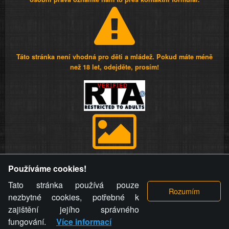
Táto stránka není vhodná pro děti a mládež. Pokud máte méně
než 18 let, odejděte, prosím!
Provozovatel stránky si vyhrazuje právo odstranit fotografie,
Používáme cookies!
videa a komentáře. Osoba, které se toto opatření provozovatele
stránky týče, ani osoba, která umístila fotografii nebo video na
Tato stránka používá pouze
stránku, nemůže z důvodu odstranění fotografie, videa nebo
nezbytné cookies, potřebné k
komentáře pro výše uvedenou okolnost uplatnit vůči
zajištění jejího správného
provozovateli stránky žádný nárok na náhradu škody nebo
fungování.
Více informací
nemajetkové újmy.