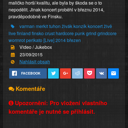
maličko horší kvalitu, ale byla by škoda se o to
nepodělit. Jinak koncert proběhl v březnu 2014,
pravděpodobně ve Finsku.
varman
merkit
tuhon
živák
konzík
koncert
živě
live
finland
finsko
crust
hardcore
punk
grind
grindcore
wormrot
perikato
[Live]
2014
březen
Video / Jukebox
23/09/2015
Nahlásit obsah
FACEBOOK
Komentáře
Upozornění: Pro vložení vlastního
komentáře je nutné se přihlásit.