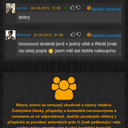
archon
24.09.2015, 12:05
23
Nahlásit komentář
dobry
Wormrot
23.09.2015, 21:58
1
Nahlásit komentář
loooooool dvakrát jenž v jedný větě a třikrát jinak
na celej popis
jsem měl asi dobře nakoupíno
Názory autorů se nemusejí shodovat s názory redakce.
Zveřejněné články, příspěvky a komentáře necenzurujeme a
neneseme za ně odpovědnost. Jestliže považujete některý z
příspěvků za porušení autorských práv či jinak poškozující vaše
osobní práva oznamte nám to přes kontaktní formulář.