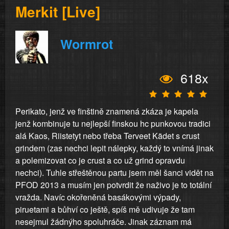
Merkit [Live]
Wormrot
618x
Perikato, jenž ve finštině znamená zkáza je kapela
jenž kombinuje tu nejlepší finskou hc punkovou tradici
alá Kaos, Riistetyt nebo třeba Terveet Kädet s crust
grindem (zas nechci lepit nálepky, každý to vnímá jinak
a polemizovat co je crust a co už grind opravdu
nechci). Tuhle střeštěnou partu jsem měl šanci vidět na
PFOD 2013 a musím jen potvrdit že naživo je to totální
vražda. Navíc okořeněná basákovými výpady,
piruetami a bůhví co ještě, spíš mě udivuje že tam
nesejmul žádnýho spoluhráče. Jinak záznam má