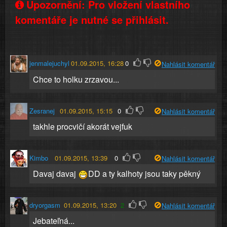
Upozornění: Pro vložení vlastního
komentáře je nutné se přihlásit.
jenmalejuchyl
01.09.2015, 16:28
0
Nahlásit komentář
Chce to holku zrzavou...
Zesranej
01.09.2015, 15:15
0
Nahlásit komentář
takhle procvičí akorát vejfuk
Kimbo
01.09.2015, 13:39
0
Nahlásit komentář
Davaj davaj
DD a ty kalhoty jsou taky pěkný
dryorgasm
01.09.2015, 13:20
2
Nahlásit komentář
Jebateľná...