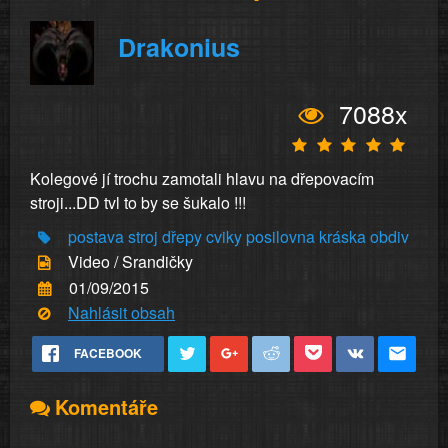
Drakonius
7088x
Kolegové jí trochu zamotali hlavu na dřepovacím
stroji...DD tvl to by se šukalo !!!
postava
stroj
dřepy
cviky
posilovna
kráska
obdiv
Video / Srandičky
01/09/2015
Nahlásit obsah
FACEBOOK
Komentáře