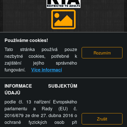
Provozovatel stránky si vyhrazuje právo odstranit fotografie,
Používáme cookies!
videa a komentáře. Osoba, které se toto opatření provozovatele
stránky týče, ani osoba, která umístila fotografii nebo video na
Tato stránka používá pouze
stránku, nemůže z důvodu odstranění fotografie, videa nebo
nezbytné cookies, potřebné k
komentáře pro výše uvedenou okolnost uplatnit vůči
zajištění jejího správného
provozovateli stránky žádný nárok na náhradu škody nebo
fungování.
Více informací
nemajetkové újmy.
INFORMACE SUBJEKTŮM
ZVRÁCENÝ.CZ - Svět není zvrácenej. To jen
ÚDAJŮ
ty lidi...
podle čl. 13 nařízení Evropského
parlamentu a Rady (EU) č.
2016/679 ze dne 27. dubna 2016 o
ochraně fyzických osob při