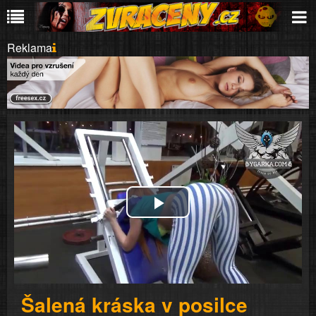
Reklama
Play
Video
Šalená kráska v posilce