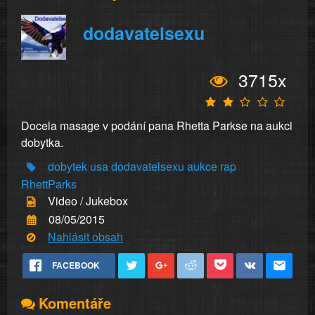
dodavatelsexu
3715x
Docela masage v podání pana Rhetta Parkse na aukci
dobytka.
dobytek
usa
dodavatelsexu
aukce
rap
RhettParks
Video / Jukebox
08/05/2015
Nahlásit obsah
FACEBOOK
Komentáře