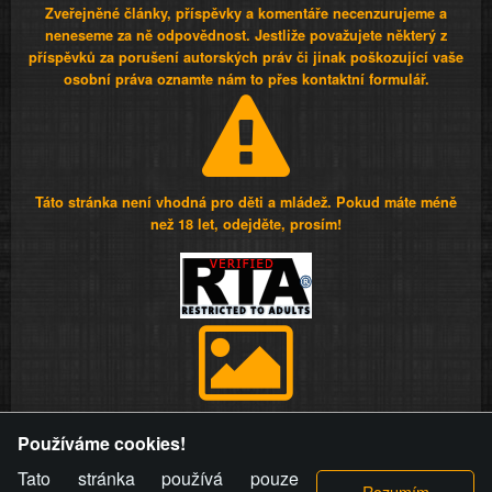
Zveřejněné články, příspěvky a komentáře necenzurujeme a
neneseme za ně odpovědnost. Jestliže považujete některý z
příspěvků za porušení autorských práv či jinak poškozující vaše
osobní práva oznamte nám to přes kontaktní formulář.
Táto stránka není vhodná pro děti a mládež. Pokud máte méně
než 18 let, odejděte, prosím!
Provozovatel stránky si vyhrazuje právo odstranit fotografie,
Používáme cookies!
videa a komentáře. Osoba, které se toto opatření provozovatele
stránky týče, ani osoba, která umístila fotografii nebo video na
Tato stránka používá pouze