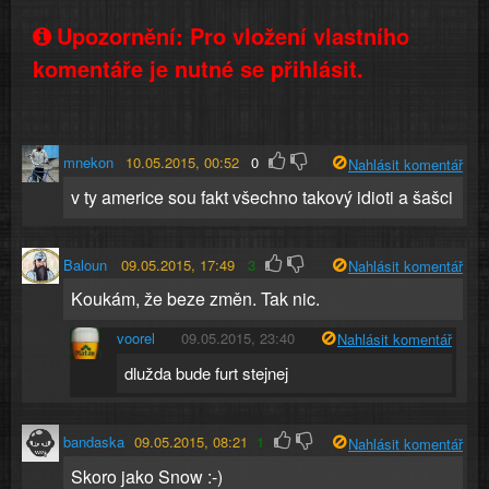
Upozornění: Pro vložení vlastního
komentáře je nutné se přihlásit.
mnekon
10.05.2015, 00:52
0
Nahlásit komentář
v ty americe sou fakt všechno takový idioti a šašci
Baloun
09.05.2015, 17:49
3
Nahlásit komentář
Koukám, že beze změn. Tak nic.
voorel
09.05.2015, 23:40
Nahlásit komentář
dlužda bude furt stejnej
bandaska
09.05.2015, 08:21
1
Nahlásit komentář
Skoro jako Snow :-)