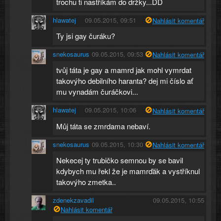
trochu ti nastříkám do držky...DD
hlawatej
09.05.2015, 09:51
Nahlásit komentář
Ty jsi gay čuráku?
snekosaurus
09.05.2015, 09:53
Nahlásit komentář
tvůj táta je gay a mamrd jak mohl vymrdat
takovýho debilního haranta? dej mi číslo ať
mu vynadám čuráčkovi...
hlawatej
09.05.2015, 10:06
Nahlásit komentář
Můj táta se zmrdama nebaví.
snekosaurus
09.05.2015, 10:30
Nahlásit komentář
Nekecej ty trubičko semnou by se bavil
kdybych mu řekl že je mamrďák a vystříknul
takovýho zmetka..
zdenekzavadil
09.05.2015, 10:55
Nahlásit komentář