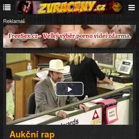
Reklama
Play
Video
Aukční rap