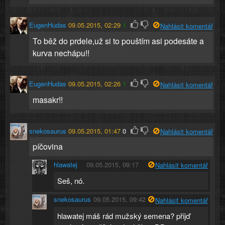
EugenHudas
09.05.2015, 02:29
1
Nahlásit komentář
To běž do prdele,už si to pouštím asi podesáte a
kurva nechápu!!
EugenHudas
09.05.2015, 02:26
1
Nahlásit komentář
masakr!!
snekosaurus
09.05.2015, 01:47
0
Nahlásit komentář
píčovina
hlawatej
09.05.2015, 09:17
Nahlásit komentář
Seš, nó.
snekosaurus
09.05.2015, 09:42
Nahlásit komentář
hlawatej máš rád mužský semena? přijď