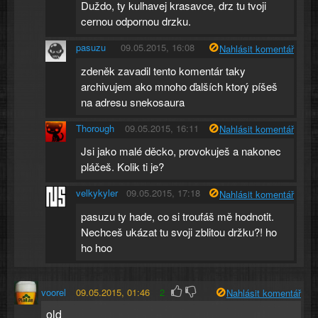
Duždo, ty kulhavej krasavce, drz tu tvoji
cernou odpornou drzku.
pasuzu
09.05.2015, 16:08
Nahlásit komentář
zdeněk zavadil tento komentár taky
archivujem ako mnoho ďalších ktorý píšeš
na adresu snekosaura
Thorough
09.05.2015, 16:11
Nahlásit komentář
Jsi jako malé děcko, provokuješ a nakonec
pláčeš. Kolik ti je?
velkykyler
09.05.2015, 17:18
Nahlásit komentář
pasuzu ty hade, co si troufáš mě hodnotit.
Nechceš ukázat tu svoji zblitou držku?! ho
ho hoo
voorel
09.05.2015, 01:46
2
Nahlásit komentář
old