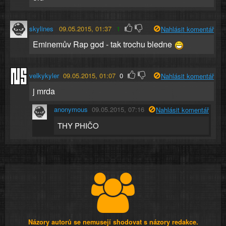
skylines
09.05.2015, 01:37
1
Nahlásit komentář
Eminemův Rap god - tak trochu bledne
velkykyler
09.05.2015, 01:07
0
Nahlásit komentář
j mrda
anonymous
09.05.2015, 07:16
Nahlásit komentář
THY PHIČO
Názory autorů se nemusejí shodovat s názory redakce.