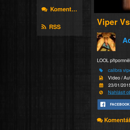
Komentáře
Viper Vs
RSS
A
LOOL připomnělo
calibra
vip
Video / Au
23/01/201
Nahlásit 
FACEBOOK
Komentá