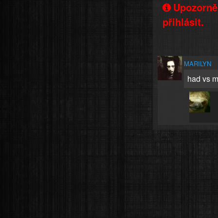
Upozorněn
přihlásit.
MARILYN
had vs 