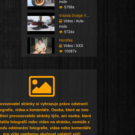
moto
5799x
Vražda Dodge Viperu
Video / Auto-
moto
5724x
Honička
Video / XXX
10087x
ovozovatel stránky si vyhrazuje právo odstranit
tografie, videa a komentáře. Osoba, které se toto
tření provozovatele stránky týče, ani osoba, která
stila fotografii nebo video na stránku, nemůže z
odu odstranění fotografie, videa nebo komentáře
pro výše uvedenou okolnost uplatnit vůči