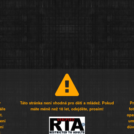
y
Táto stránka není vhodná pro děti a mládež. Pokud
Pr
áře
máte méně než 18 let, odejděte, prosím!
fo
t.
opa
šení
umí
ní
dův
.