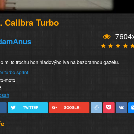
. Calibra Turbo
7604
damAnus
 mi to trochu hon hladovýho lva na bezbrannou gazelu.
er
turbo
sprint
to-moto
5
obsah
TWITTER
GOOGLE+
ře