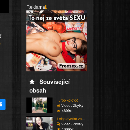
Reklama
x
Související
obsah
Turbo kolotoč
Video / Zbytky
4809x
Letsplayerka zapomněla...
Video / Zbytky
10065x