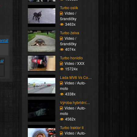
e
Turbo oslík
Video /
Srandičky
3463x
Turbo želva
Video /
entář
Srandičky
4074x
Turbo honidlo
ář
Video / XXX
15724x
Lada MV6 Vs Corvette
Video / Auto-
moto
4338x
Výroba hybridního turb...
Video / Auto-
moto
4562x
Turbo traktor II
Video / Auto-