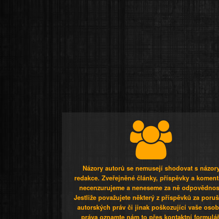
Názory autorů se nemusejí shodovat s názor
redakce. Zveřejněné články, příspěvky a koment
necenzurujeme a neneseme za ně odpovědnos
Jestliže považujete některý z příspěvků za poru
autorských práv či jinak poškozující vaše osob
práva oznamte nám to přes kontaktní formulář