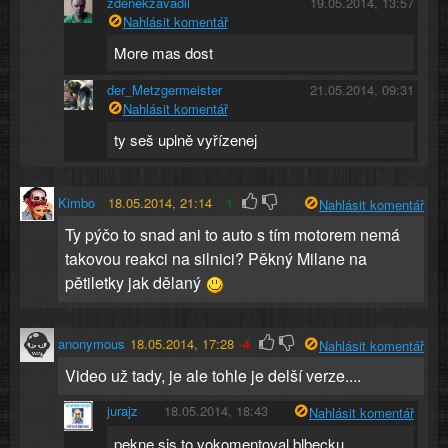
zdenekzavadil
19.05.2014, 13:57
Nahlásit komentář
More mas dost
der_Metzgermeister
21.05.2014, 09:31
Nahlásit komentář
ty seš uplně vyřízenej
Kimbo
18.05.2014, 21:14
1
Nahlásit komentář
Ty pýčo to snad ani to auto s tím motorem nemá
takovou reakci na silnici? Pěkný Milane na
pětiletky jak dělaný
anonymous
18.05.2014, 17:28
-4
Nahlásit komentář
Video už tady, je ale tohle je delší verze....
jurajz
18.05.2014, 18:43
Nahlásit komentář
pekne sis to vokomentoval blbecku