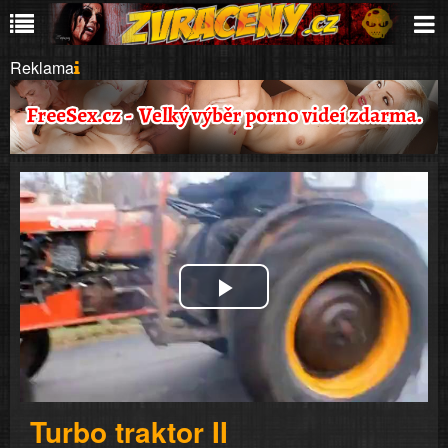
Reklama
Play
Video
Turbo traktor II