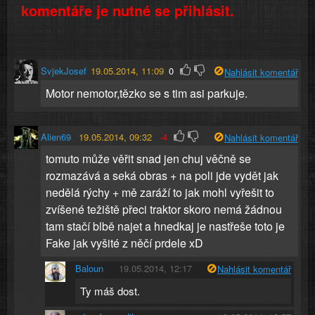
komentáře je nutné se přihlásit.
SvjekJosef
19.05.2014, 11:09
0
Nahlásit komentář
Motor nemotor,tězko se s tim asi parkuje.
Alien69
19.05.2014, 09:32
-4
Nahlásit komentář
tomuto může věřit snad jen chuj věčně se
rozmazává a seká obras + na poli jde vydět jak
nedělá rýchy + mě zaráží to jak mohl vyřešit to
zvíšené težiště přeci traktor skoro nemá žádnou
tam stačí blbě najet a hnedkaj je nastřeše toto je
Fake jak vyšité z něčí prdele xD
Baloun
19.05.2014, 12:17
Nahlásit komentář
Ty máš dost.