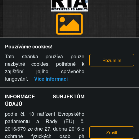
Provozovatel stránky si vyhrazuje právo odstranit fotografie,
Používáme cookies!
videa a komentáře. Osoba, které se toto opatření provozovatele
stránky týče, ani osoba, která umístila fotografii nebo video na
Tato stránka používá pouze
stránku, nemůže z důvodu odstranění fotografie, videa nebo
nezbytné cookies, potřebné k
komentáře pro výše uvedenou okolnost uplatnit vůči
zajištění jejího správného
provozovateli stránky žádný nárok na náhradu škody nebo
fungování.
Více informací
nemajetkové újmy.
INFORMACE SUBJEKTŮM
ZVRÁCENÝ.CZ - Svět není zvrácenej. To jen
ÚDAJŮ
ty lidi...
podle čl. 13 nařízení Evropského
parlamentu a Rady (EU) č.
2016/679 ze dne 27. dubna 2016 o
ochraně fyzických osob při