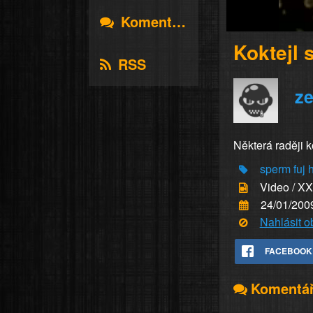
Komentáře
Koktejl 
RSS
ze
Některá raději ko
sperm
fuj
Video / X
24/01/200
Nahlásit 
FACEBOOK
Komentá