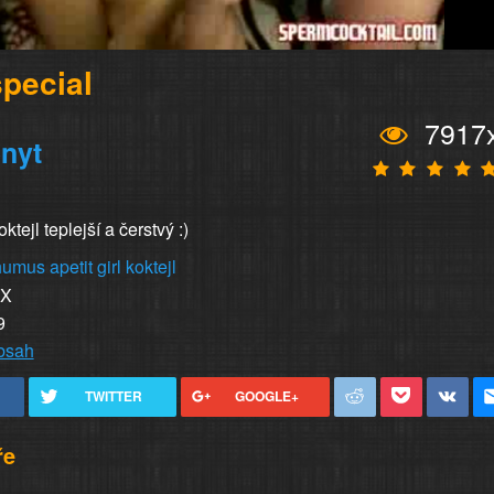
special
7917
nyt
ktejl teplejší a čerstvý :)
humus
apetit
girl
koktejl
XX
9
obsah
TWITTER
GOOGLE+
ře