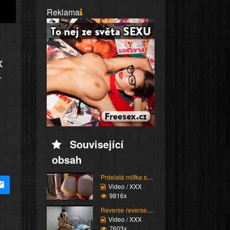
Reklama
x
Související
obsah
Prdelatá milfka si ose...
Video / XXX
9816x
Reverse reverse cowgir...
Video / XXX
7603x