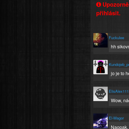
Upozorněn
přihlásit.
Fuckulee
hh sikovn
Kundojeb_p
jo je to 
ElisAlex111
Wow, ná
El-Magor
Naopak, 