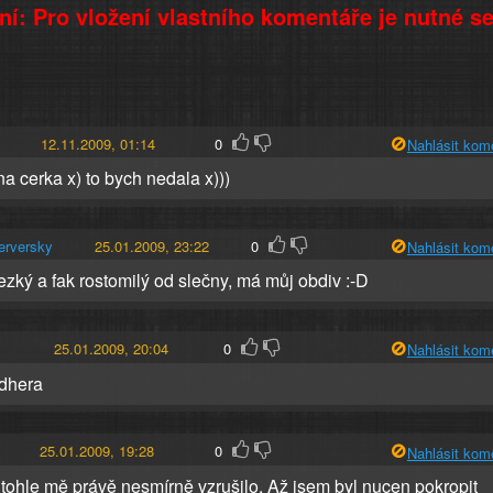
í: Pro vložení vlastního komentáře je nutné s
12.11.2009, 01:14
0
Nahlásit kom
a cerka x) to bych nedala x)))
erversky
25.01.2009, 23:22
0
Nahlásit kom
hezký a fak rostomilý od slečny, má můj obdiv :-D
25.01.2009, 20:04
0
Nahlásit kom
dhera
25.01.2009, 19:28
0
Nahlásit kom
tohle mě právě nesmírně vzrušilo. Až jsem byl nucen pokropit