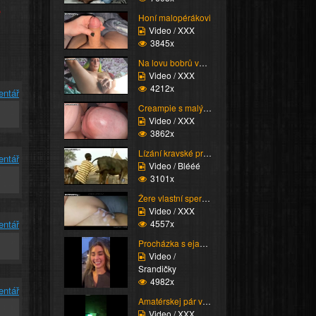
e
Honí malopérákovi
Video / XXX
3845x
Na lovu bobrů vol.74
Video / XXX
4212x
entář
Creampie s malým chuje...
Video / XXX
3862x
Lízání kravské prdele
entář
Video / Blééé
3101x
Žere vlastní sperma
Video / XXX
4557x
entář
Procházka s ejakulátem
Video /
Srandičky
4982x
entář
Amatérskej pár v poste...
Video / XXX