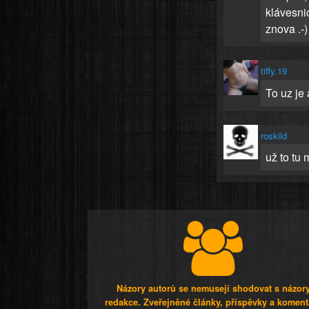
klávesnic
znova .-)
tiffy.19
To uz je
roskild
už to tu
Názory autorů se nemusejí shodovat s názor
redakce. Zveřejněné články, příspěvky a koment