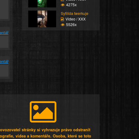
4275x
Syfilída twerkuje
Video / XXX
5526x
entář
entář
ovozovatel stránky si vyhrazuje právo odstranit
tografie, videa a komentáře. Osoba, které se toto