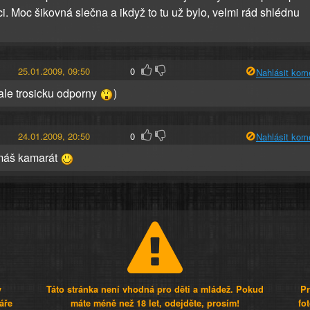
i. Moc šikovná slečna a ikdyž to tu už bylo, velmi rád shlédnu
25.01.2009, 09:50
0
Nahlásit kom
 ale trosicku odporny
)
24.01.2009, 20:50
0
Nahlásit kom
 máš kamarát
y
Táto stránka není vhodná pro děti a mládež. Pokud
Pr
áře
máte méně než 18 let, odejděte, prosím!
fo