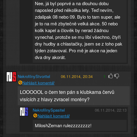
Nee, já byl poprvé a na dlouhou dobu
naposled před několika lety. Teď nevím,
zdalipak 08 nebo 09. Bylo to tam super, ale
je to na mě zbytečně velká akce. 50 nebo
kolik kapel a člověk by nerad žádnou
vynechal, protože se mu líbí všechno, čtyři
dny hudby a chlastačky, jsem se z toho pak
týden zotavoval. Pro mě je akce na jeden
dva dny akorát.
NekrofilnyStvoritel
06.11.2014, 20:34
1
Nahlásit komentář
LOOOOOL o čem ten pán s klubkama červů
visících z hlavy zvracel morény?
NekrofilnySpasitel
06.11.2014, 22:13
Nahlásit komentář
MiloshZeman rulezzzzzzzz!