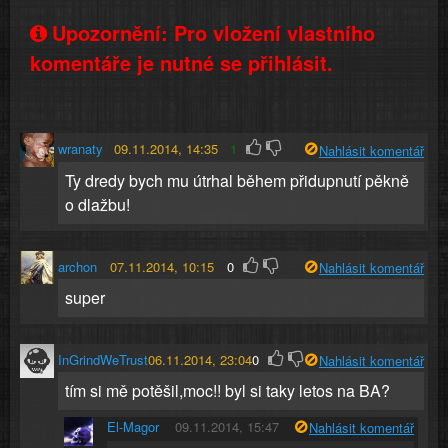
Upozornění: Pro vložení vlastního
komentáře je nutné se přihlásit.
wranaty
09.11.2014, 14:35
1
Nahlásit komentář
Ty dredy bych mu útrhal během přidupnutí pěkně
o dlažbu!
archon
07.11.2014, 10:15
0
Nahlásit komentář
super
InGrindWeTrust
06.11.2014, 23:04
0
Nahlásit komentář
tím si mě potěšil,moc!! byl si taky letos na BA?
El-Magor
09.11.2014, 15:47
Nahlásit komentář