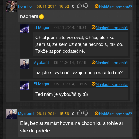
from-hell
06.11.2014, 16:02
0
Nahlásit komentář
nádhera
El-Magor
06.11.2014, 16:31
Nahlásit komentář
Chtěl jsem ti to věnovat, Chrisi, ale říkal
jsem si, že sem už stejně nechodíš, tak co.
Takže aspoń dodatečně.
Myokard
06.11.2014, 17:19
Nahlásit komentář
už jste si vykouřili vzajemne pera a ted co?
El-Magor
06.11.2014, 19:05
Nahlásit komentář
Teď nám je vykouříš ty ;8)
Myokard
06.11.2014, 15:56
0
Nahlásit komentář
Ele, bez si zamíst hovna na chodniku a tohle si
strc do prdele