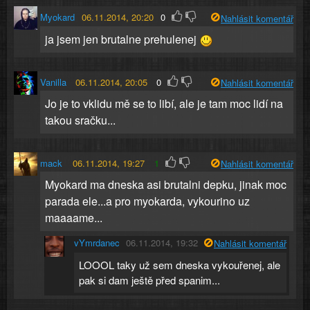
Myokard
06.11.2014, 20:20
0
Nahlásit komentář
ja jsem jen brutalne prehulenej
Vanilla
06.11.2014, 20:05
0
Nahlásit komentář
Jo je to vklidu mě se to libí, ale je tam moc lidí na
takou sračku...
mack
06.11.2014, 19:27
1
Nahlásit komentář
Myokard ma dneska asi brutalni depku, jinak moc
parada ele...a pro myokarda, vykourino uz
maaaame...
vYmrdanec
06.11.2014, 19:32
Nahlásit komentář
LOOOL taky už sem dneska vykouřenej, ale
pak si dam ještě před spanim...