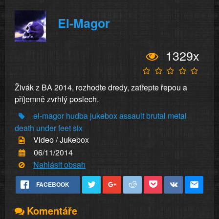
El-Magor
1329x
Živák z BA 2014, rozhoďte dredy, zatřepte řepou a
příjemně zvrhlý poslech.
el-magor
hudba
jukebox
assault
brutal
metal
death
under
feet
six
Video / Jukebox
06/11/2014
Nahlásit obsah
FACEBOOK
Komentáře