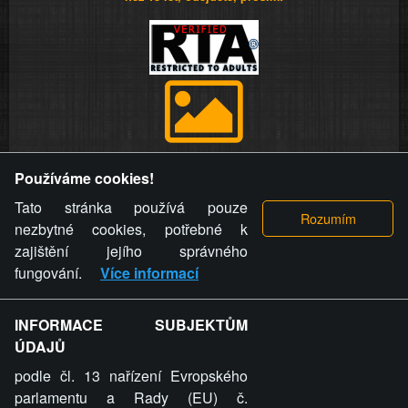
Provozovatel stránky si vyhrazuje právo odstranit fotografie,
Používáme cookies!
videa a komentáře. Osoba, které se toto opatření provozovatele
stránky týče, ani osoba, která umístila fotografii nebo video na
Tato stránka používá pouze
stránku, nemůže z důvodu odstranění fotografie, videa nebo
nezbytné cookies, potřebné k
komentáře pro výše uvedenou okolnost uplatnit vůči
zajištění jejího správného
provozovateli stránky žádný nárok na náhradu škody nebo
fungování.
Více informací
nemajetkové újmy.
INFORMACE SUBJEKTŮM
ZVRÁCENÝ.CZ - Svět není zvrácenej. To jen
ÚDAJŮ
ty lidi...
podle čl. 13 nařízení Evropského
parlamentu a Rady (EU) č.