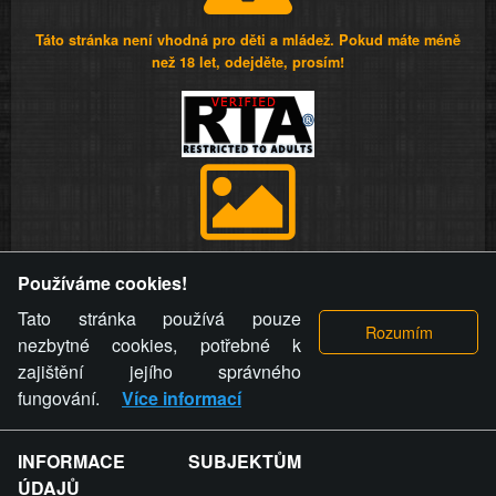
Táto stránka není vhodná pro děti a mládež. Pokud máte méně
než 18 let, odejděte, prosím!
Provozovatel stránky si vyhrazuje právo odstranit fotografie,
Používáme cookies!
videa a komentáře. Osoba, které se toto opatření provozovatele
stránky týče, ani osoba, která umístila fotografii nebo video na
Tato stránka používá pouze
stránku, nemůže z důvodu odstranění fotografie, videa nebo
nezbytné cookies, potřebné k
komentáře pro výše uvedenou okolnost uplatnit vůči
zajištění jejího správného
provozovateli stránky žádný nárok na náhradu škody nebo
fungování.
Více informací
nemajetkové újmy.
INFORMACE SUBJEKTŮM
ZVRÁCENÝ.CZ - Svět není zvrácenej. To jen
ÚDAJŮ