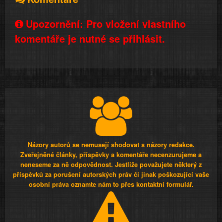
Upozornění: Pro vložení vlastního
komentáře je nutné se přihlásit.
Názory autorů se nemusejí shodovat s názory redakce.
Zveřejněné články, příspěvky a komentáře necenzurujeme a
neneseme za ně odpovědnost. Jestliže považujete některý z
příspěvků za porušení autorských práv či jinak poškozující vaše
osobní práva oznamte nám to přes kontaktní formulář.