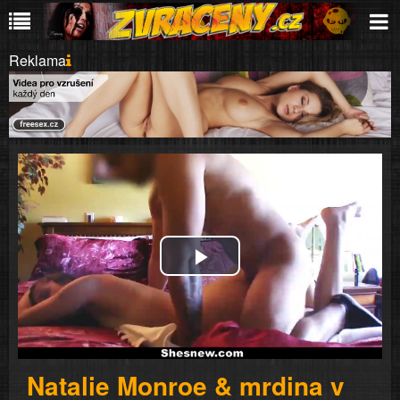
Reklama
Play
Video
Natalie Monroe & mrdina v