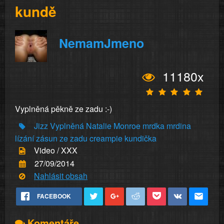
kundě
NemamJmeno
11180x
Vyplněná pěkně ze zadu :-)
Jizz
Vyplněná
Natalie
Monroe
mrdka
mrdina
lízání
zásun
ze zadu
creampie
kundička
Video / XXX
27/09/2014
Nahlásit obsah
FACEBOOK
Komentáře