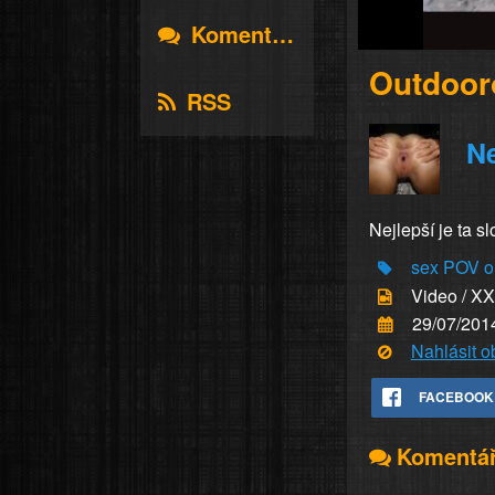
Komentáře
Outdoor
RSS
N
Nejlepší je ta s
sex
POV
o
Video / X
29/07/201
Nahlásit 
FACEBOOK
Komentá