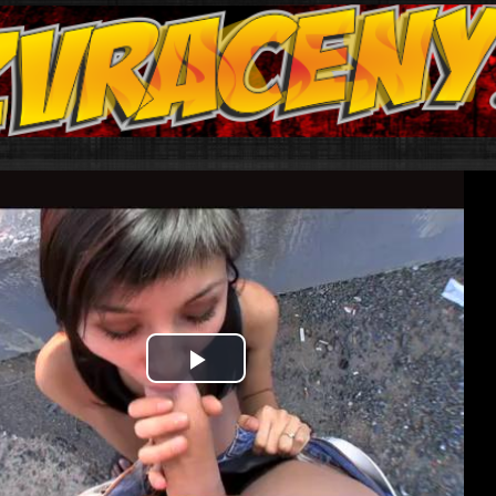
Play
Video