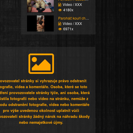
Video / XXX
4180x
Paroháč kouří chlapa
Video / XXX
6971x
ovozovatel stránky si vyhrazuje právo odstranit
tografie, videa a komentáře. Osoba, které se toto
tření provozovatele stránky týče, ani osoba, která
stila fotografii nebo video na stránku, nemůže z
odu odstranění fotografie, videa nebo komentáře
pro výše uvedenou okolnost uplatnit vůči
vozovateli stránky žádný nárok na náhradu škody
nebo nemajetkové újmy.