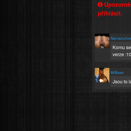
Upozorněn
přihlásit.
NemamJme
Komu se l
verze :1
MrBean
Jsou to l