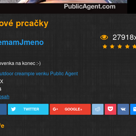
ové prcačky
27918
emamJmeno
lovenka na konec :-)
utdoor
creampie
venku
Public
Agent
XX
4
obsah
TWITTER
GOOGLE+
ře