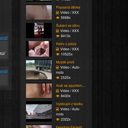
e
Popsaná děvka
Video / XXX
5668x
Šukání ve stínu
Video / XXX
8413x
entář
Retro z pláže
Video / XXX
ku/
10525x
Mostík smrti
Video / Auto-
entář
moto
2525x
Anál se squirtem nakon...
Video / XXX
8430x
Vystoupil z taxíku
Video / Auto-
moto
2322x
Femdom Facesitting vol...