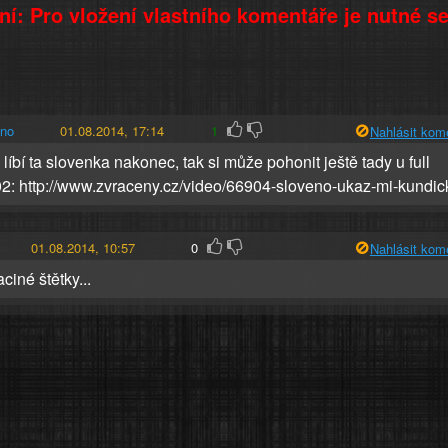
í: Pro vložení vlastního komentáře je nutné s
no
01.08.2014, 17:14
1
Nahlásit kom
íbí ta slovenka nakonec, tak si může pohonit ještě tady u full
02: http://www.zvraceny.cz/video/66904-sloveno-ukaz-mi-kundic
01.08.2014, 10:57
0
Nahlásit kom
aciné štětky...