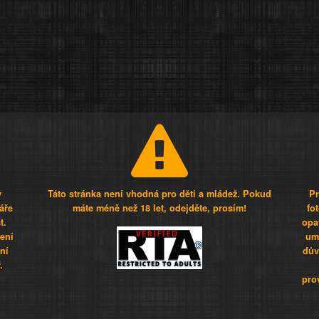
y
Táto stránka není vhodná pro děti a mládež. Pokud
Pr
áře
máte méně než 18 let, odejděte, prosím!
fo
t.
opa
šení
umí
ní
dův
.
pro