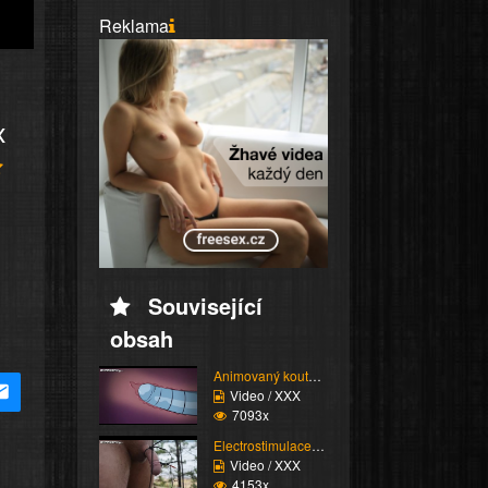
Reklama
x
Související
obsah
Animovaný koutek vol.1...
Video / XXX
7093x
Electrostimulace pinďo...
Video / XXX
4153x