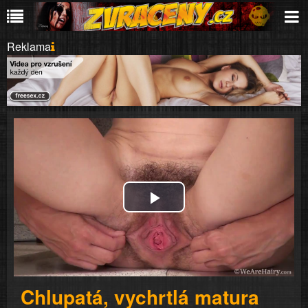
Reklama
Play
Video
Chlupatá, vychrtlá matura