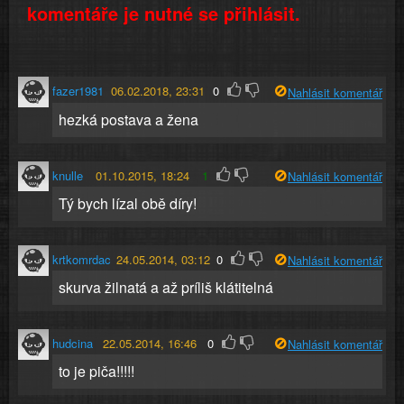
komentáře je nutné se přihlásit.
fazer1981
06.02.2018, 23:31
0
Nahlásit komentář
hezká postava a žena
knulle
01.10.2015, 18:24
1
Nahlásit komentář
Tý bych lízal obě díry!
krtkomrdac
24.05.2014, 03:12
0
Nahlásit komentář
skurva žilnatá a až príliš klátitelná
hudcina
22.05.2014, 16:46
0
Nahlásit komentář
to je piča!!!!!