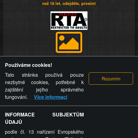
než 18 let, odejděte, prosím!
Provozovatel stránky si vyhrazuje právo odstranit fotografie,
Používáme cookies!
videa a komentáře. Osoba, které se toto opatření provozovatele
stránky týče, ani osoba, která umístila fotografii nebo video na
Tato stránka používá pouze
stránku, nemůže z důvodu odstranění fotografie, videa nebo
nezbytné cookies, potřebné k
komentáře pro výše uvedenou okolnost uplatnit vůči
zajištění jejího správného
provozovateli stránky žádný nárok na náhradu škody nebo
fungování.
Více informací
nemajetkové újmy.
INFORMACE SUBJEKTŮM
ZVRÁCENÝ.CZ - Svět není zvrácenej. To jen
ÚDAJŮ
ty lidi...
podle čl. 13 nařízení Evropského