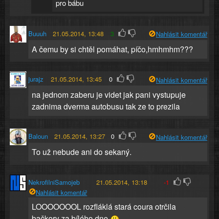
pro bábu
Buuuh
21.05.2014, 13:48
3
Nahlásit komentář
A čemu by si chtěl pomáhat, píčo,hmhmhm???
jurajz
21.05.2014, 13:45
0
Nahlásit komentář
na jednom zaberu je videt jak pani vystupuje
zadnima dverma autobusu tak ze to prezila
Baloun
21.05.2014, 13:27
0
Nahlásit komentář
To už nebude ani do sekaný.
NekrofilniSamojeb
21.05.2014, 13:18
-1
Nahlásit komentář
LOOOOOOOL rozfláklá stará coura otrčila
bačkory za bílého dne