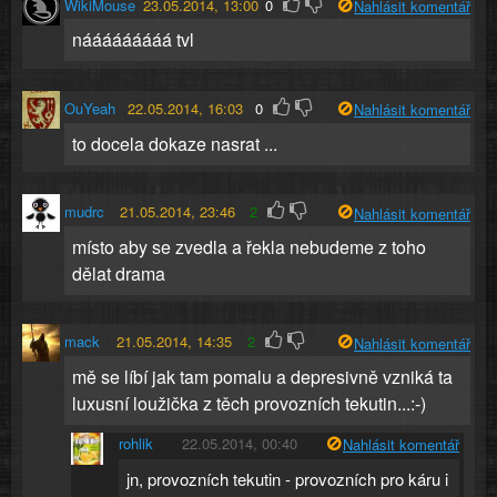
WikiMouse
23.05.2014, 13:00
0
Nahlásit komentář
nááááááááá tvl
OuYeah
22.05.2014, 16:03
0
Nahlásit komentář
to docela dokaze nasrat ...
mudrc
21.05.2014, 23:46
2
Nahlásit komentář
místo aby se zvedla a řekla nebudeme z toho
dělat drama
mack
21.05.2014, 14:35
2
Nahlásit komentář
mě se líbí jak tam pomalu a depresivně vzniká ta
luxusní loužička z těch provozních tekutin...:-)
rohlik
22.05.2014, 00:40
Nahlásit komentář
jn, provozních tekutin - provozních pro káru i