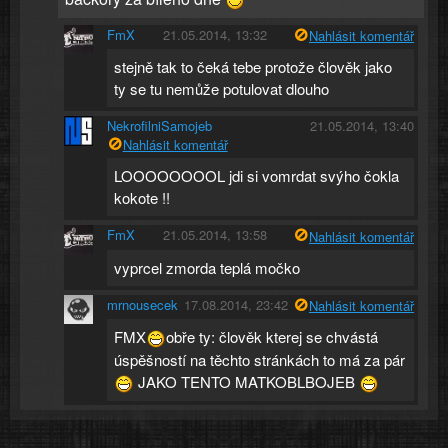
FmX
21.05.2014, 13:32
Nahlásit komentář
stejně tak to čeká tebe protože člověk jako
ty se tu nemůže potulovat dlouho
NekrofilniSamojeb
21.05.2014, 13:40
Nahlásit komentář
LOOOOOOOOL jdi si vomrdat svýho čokla
kokote !!
FmX
21.05.2014, 13:58
Nahlásit komentář
vyprcel zmorda teplá močko
mrnousecek
17.08.2014, 23:42
Nahlásit komentář
FMX
obře ty: člověk kterej se chvástá
úspěšností na těchto stránkách to má za pár
JAKO TENTO MATKOBLBOJEB