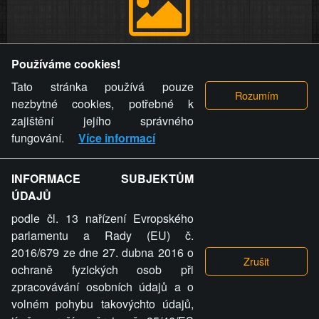
Provozovatel stránky si vyhrazuje právo odstranit fotografie,
Používáme cookies!
videa a komentáře. Osoba, které se toto opatření provozovatele
stránky týče, ani osoba, která umístila fotografii nebo video na
Tato stránka používá pouze
stránku, nemůže z důvodu odstranění fotografie, videa nebo
nezbytné cookies, potřebné k
komentáře pro výše uvedenou okolnost uplatnit vůči
zajištění jejího správného
provozovateli stránky žádný nárok na náhradu škody nebo
fungování.
Více informací
nemajetkové újmy.
INFORMACE SUBJEKTŮM
ZVRÁCENÝ.CZ - Svět není zvrácenej. To jen
ÚDAJŮ
ty lidi...
podle čl. 13 nařízení Evropského
parlamentu a Rady (EU) č.
2016/679 ze dne 27. dubna 2016 o
ochraně fyzických osob při
zpracovávání osobních údajů a o
ZVRÁCENÝ.CZ
volném pohybu takovýchto údajů,