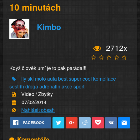
10 minutách
Kimbo
2712x
Když člověk umí je to pak paráda!!!
fly
ski
moto
auta
best
super
cool
kompilace
sestřih
droga
adrenalin
akce
sport
Video / Zbytky
07/02/2014
Nahlásit obsah
FACEBOOK
Komentáře