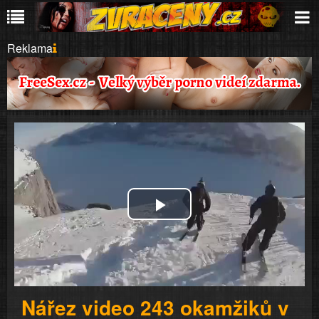
Reklama
Play
Video
Nářez video 243 okamžiků v