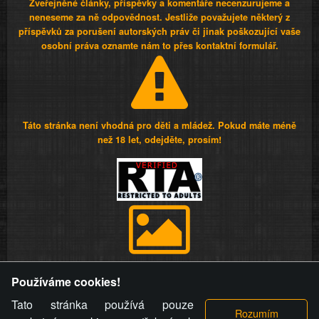
Zveřejněné články, příspěvky a komentáře necenzurujeme a
neneseme za ně odpovědnost. Jestliže považujete některý z
příspěvků za porušení autorských práv či jinak poškozující vaše
osobní práva oznamte nám to přes kontaktní formulář.
Táto stránka není vhodná pro děti a mládež. Pokud máte méně
než 18 let, odejděte, prosím!
Provozovatel stránky si vyhrazuje právo odstranit fotografie,
Používáme cookies!
videa a komentáře. Osoba, které se toto opatření provozovatele
stránky týče, ani osoba, která umístila fotografii nebo video na
Tato stránka používá pouze
stránku, nemůže z důvodu odstranění fotografie, videa nebo