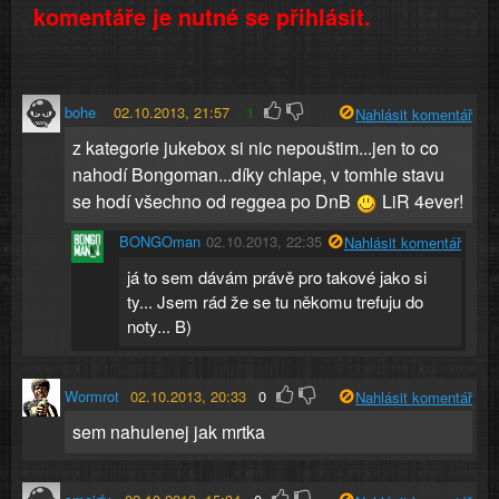
komentáře je nutné se přihlásit.
bohe
02.10.2013, 21:57
1
Nahlásit komentář
z kategorie jukebox si nic nepouštim...jen to co
nahodí Bongoman...díky chlape, v tomhle stavu
se hodí všechno od reggea po DnB
LiR 4ever!
BONGOman
02.10.2013, 22:35
Nahlásit komentář
já to sem dávám právě pro takové jako si
ty... Jsem rád že se tu někomu trefuju do
noty... B)
Wormrot
02.10.2013, 20:33
0
Nahlásit komentář
sem nahulenej jak mrtka