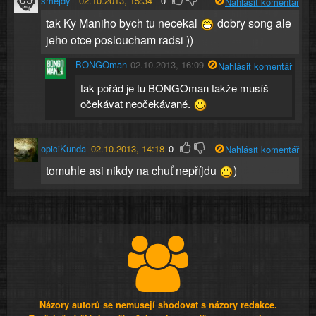
smejdy
02.10.2013, 15:34
0
Nahlásit komentář
tak Ky Maniho bych tu necekal
dobry song ale
jeho otce posloucham radsi ))
BONGOman
02.10.2013, 16:09
Nahlásit komentář
tak pořád je tu BONGOman takže musíš
očekávat neočekávané.
opiciKunda
02.10.2013, 14:18
0
Nahlásit komentář
tomuhle asi nikdy na chuť nepříjdu
)
Názory autorů se nemusejí shodovat s názory redakce.