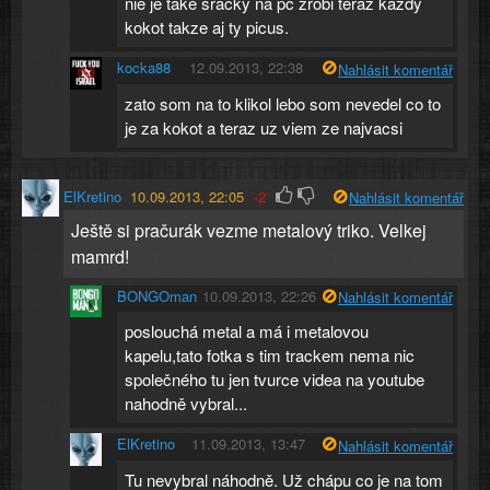
nie je take sracky na pc zrobi teraz kazdy
kokot takze aj ty picus.
kocka88
12.09.2013, 22:38
Nahlásit komentář
zato som na to klikol lebo som nevedel co to
je za kokot a teraz uz viem ze najvacsi
ElKretino
10.09.2013, 22:05
-2
Nahlásit komentář
Ještě si pračurák vezme metalový triko. Velkej
mamrd!
BONGOman
10.09.2013, 22:26
Nahlásit komentář
poslouchá metal a má i metalovou
kapelu,tato fotka s tim trackem nema nic
společného tu jen tvurce videa na youtube
nahodně vybral...
ElKretino
11.09.2013, 13:47
Nahlásit komentář
Tu nevybral náhodně. Už chápu co je na tom