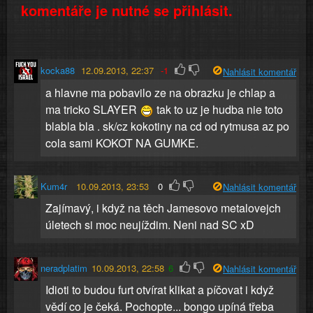
komentáře je nutné se přihlásit.
kocka88
12.09.2013, 22:37
-1
Nahlásit komentář
a hlavne ma pobavilo ze na obrazku je chlap a
ma tricko SLAYER
tak to uz je hudba nie toto
blabla bla . sk/cz kokotiny na cd od rytmusa az po
cola sami KOKOT NA GUMKE.
Kum4r
10.09.2013, 23:53
0
Nahlásit komentář
Zajímavý, i když na těch Jamesovo metalovejch
úletech si moc neujíždim. Neni nad SC xD
neradplatim
10.09.2013, 22:58
6
Nahlásit komentář
Idioti to budou furt otvírat klikat a píčovat i když
vědí co je čeká. Pochopte... bongo upíná třeba