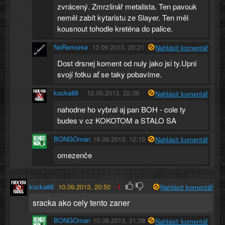
zvrácený. Zmrzlinář metalista. Ten pavouk
neměl zabít kytaristu ze Slayer. Ten měl
kousnout tohodle kreténa do palice.
NoRemorse
12.09.2013, 20:21
Nahlásit komentář
Dost drsnej koment od nuly jako jsi ty.Upni
svojí fotku ať se taky pobavíme.
kocka88
12.09.2013, 22:39
Nahlásit komentář
nahodne ho vybral aj pan BOH - cole ty
budes v cz KOKOTOM a STALO SA
BONGOman
16.09.2013, 12:10
Nahlásit komentář
omezenče
kocka88
10.09.2013, 20:50
-1
Nahlásit komentář
sracka ako cely tento zaner
BONGOman
10.09.2013, 21:38
Nahlásit komentář