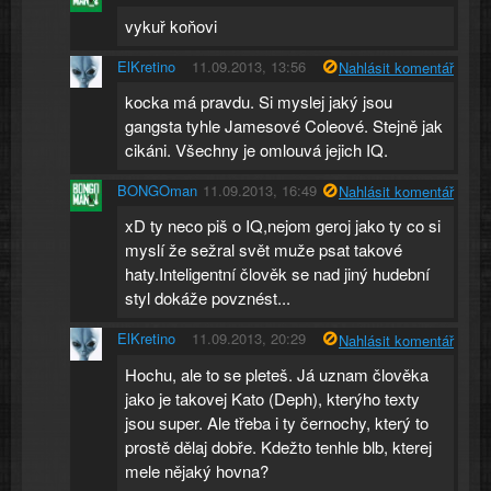
vykuř koňovi
ElKretino
11.09.2013, 13:56
Nahlásit komentář
kocka má pravdu. Si myslej jaký jsou
gangsta tyhle Jamesové Coleové. Stejně jak
cikáni. Všechny je omlouvá jejich IQ.
BONGOman
11.09.2013, 16:49
Nahlásit komentář
xD ty neco piš o IQ,nejom geroj jako ty co si
myslí že sežral svět muže psat takové
haty.Inteligentní člověk se nad jiný hudební
styl dokáže povznést...
ElKretino
11.09.2013, 20:29
Nahlásit komentář
Hochu, ale to se pleteš. Já uznam člověka
jako je takovej Kato (Deph), kterýho texty
jsou super. Ale třeba i ty černochy, který to
prostě dělaj dobře. Kdežto tenhle blb, kterej
mele nějaký hovna?