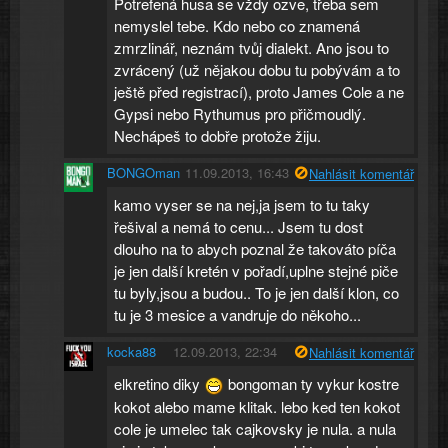
Potrefená husa se vždy ozve, třeba sem
nemyslel tebe. Kdo nebo co znamená
zmrzlinář, neznám tvůj dialekt. Ano jsou to
zvrácený (už nějakou dobu tu pobývám a to
ještě před registrací), proto James Cole a ne
Gypsi nebo Rythumus pro přičmoudlý.
Nechápeš to dobře protože žiju.
BONGOman
11.09.2013, 16:43
Nahlásit komentář
kamo vyser se na nej,ja jsem to tu taky
řešival a nemá to cenu... Jsem tu dost
dlouho na to abych poznal že takováto píča
je jen další kretén v pořadí,uplne stejné piče
tu byly,jsou a budou.. To je jen další klon, co
tu je 3 mesice a vandruje do někoho...
kocka88
12.09.2013, 22:34
Nahlásit komentář
elkretino diky
bongoman ty vykur kostre
kokot alebo mame klitak. lebo ked ten kokot
cole je umelec tak cajkovsky je nula. a nula