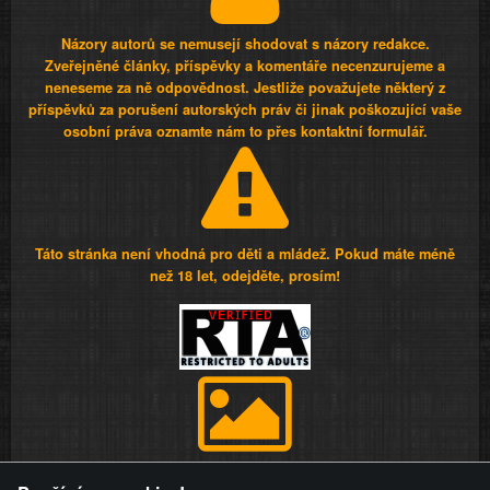
Názory autorů se nemusejí shodovat s názory redakce.
Zveřejněné články, příspěvky a komentáře necenzurujeme a
neneseme za ně odpovědnost. Jestliže považujete některý z
příspěvků za porušení autorských práv či jinak poškozující vaše
osobní práva oznamte nám to přes kontaktní formulář.
Táto stránka není vhodná pro děti a mládež. Pokud máte méně
než 18 let, odejděte, prosím!
Provozovatel stránky si vyhrazuje právo odstranit fotografie,