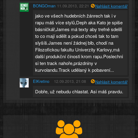
BONGOman
11.09.2013, 22:21
Nahlásit komentář
jako ve všech hudebních žánrech tak i v
rapu máš více stylů,Deph aka Kato je spiše
básničkář,James má texty aby trefně sdelili
to co mají sdělit a pokud chceš tak to tam
slyšíš.James není žádnej blb, chodí na
Filozofickou fakultu Univerzity Karlovy,má
další produkční činosti krom rapu.Poslechni
si ten track nahoře,prázdniny v
kurvolandu.Track udělaný k pobavení...
ElKretino
12.09.2013, 21:08
Nahlásit komentář
Dobře, už nebudu chlastat. Asi máš pravdu.