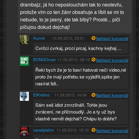
drambajz, já ho neposlouchám tak to neotevřu,
protože vím co ten žánr obsahuje a líbit se mi to
nebude, to je jasný, ste tak blbý? Prostě... píči
píčujou dokud dejchaj!
Kum4r
10.09.2013, 23:51
Nahlásit komentář
Cvrčci cvrkaj, prcci prcaj, kachny kejhaj ...
BONGOman
11.09.2013, 08:19
Nahlásit komentář
Řekl bych že je to baví hatovat nečí video,né
proto že mají potřebu se vyjádřit,spiše jen
nasírat lidi..
ElKretino
11.09.2013, 14:04
Nahlásit komentář
Sám seš idiot zmrzlináři. Tohle jsou
zvrácení, ne přičmoudlý. Jo a ty už bys
vlastně neměl dejchat? Chápu to dobře?
neradplatim
11.09.2013, 15:16
Nahlásit komentář