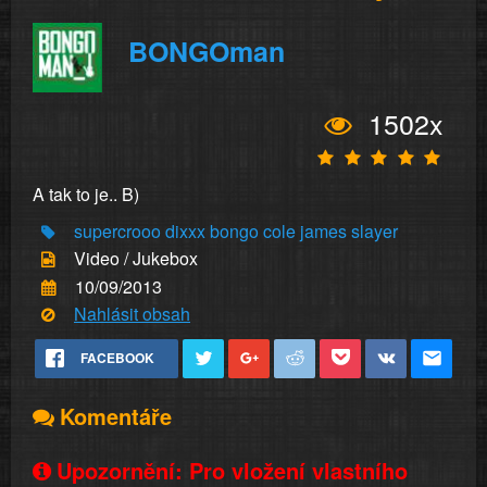
BONGOman
1502x
A tak to je.. B)
supercrooo
dixxx
bongo
cole
james
slayer
Video / Jukebox
10/09/2013
Nahlásit obsah
FACEBOOK
Komentáře
Upozornění: Pro vložení vlastního