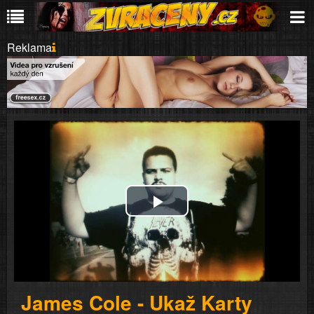
Reklama
Play
Video
James Cole - Ukaž Karty