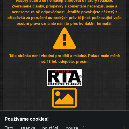
Názory autorů se nemusejí shodovat s názory redakce.
Zveřejněné články, příspěvky a komentáře necenzurujeme a
neneseme za ně odpovědnost. Jestliže považujete některý z
příspěvků za porušení autorských práv či jinak poškozující vaše
osobní práva oznamte nám to přes kontaktní formulář.
Táto stránka není vhodná pro děti a mládež. Pokud máte méně
než 18 let, odejděte, prosím!
Provozovatel stránky si vyhrazuje právo odstranit fotografie,
Používáme cookies!
videa a komentáře. Osoba, které se toto opatření provozovatele
stránky týče, ani osoba, která umístila fotografii nebo video na
Tato stránka používá pouze