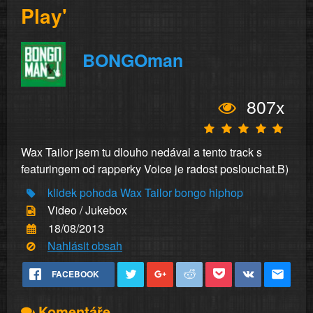
Play'
BONGOman
807x
Wax Tailor jsem tu dlouho nedával a tento track s
featuringem od rapperky Voice je radost poslouchat.B)
klidek
pohoda
Wax Tailor
bongo
hiphop
Video / Jukebox
18/08/2013
Nahlásit obsah
FACEBOOK
Komentáře