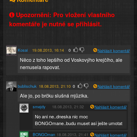
Upozornění: Pro vložení vlastního
komentáře je nutné se přihlásit.
Kosai
19.08.2013, 16:14
0
Nahlásit komentář
Něco z toho lepšího od Voskovýho krejčího, ale
nemusela rapovat.
bublischuk
18.08.2013, 21:10
0
Nahlásit komentář
Ale jo, po brčku slušná mjůzika.
smejdy
18.08.2013, 21:32
Nahlásit komentář
No ani ne..dneska nic moc
BONGOmane..budu muset asi ješte umotat
BONGOman
18.08.2013, 21:41
Nahlásit komentář