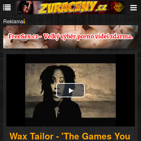
Reklama
Play
Video
Wax Tailor - 'The Games You