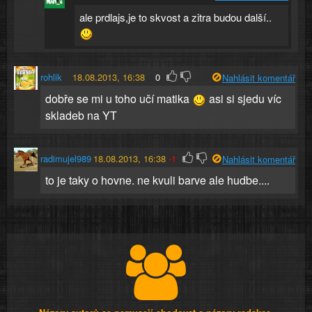
ale prdlajs,je to skvost a zitra budou další..
rohlik
18.08.2013, 16:38
0
Nahlásit komentář
dobře se mi u toho učí matika
asi si sjedu víc
skladeb na YT
radimujel989
18.08.2013, 16:38
-1
Nahlásit komentář
to je taky o hovne. ne kvuli barve ale hudbe....