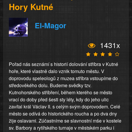
Hory Kutné
El-Magor
1431x
Pořad nás seznámí s historií dolování stříbra v Kutné
hoře, které vlastně dalo vznik tomuto městu. V
doprovodu speleologů z muzea stříbra vstoupíme do
středověkého dolu. Budeme svědky tzv.
Kutnohorského stříbření, během kterého se město
vrací do doby před šesti sty léty, kdy do jeho ulic
zavítal král Václav II. s celým svým doprovodem. Celé
město se odívá do historického roucha a po dva dny
žije oslavami. Zúčastníme se slavnostní mše v kostele
sv. Barbory a rytířského turnaje v městském parku i