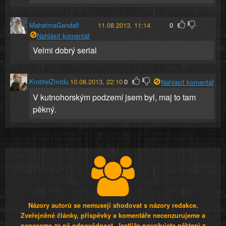
MahatmaGandalf
11.08.2013, 11:14
0
Nahlásit komentář
Velmi dobrý serial
KrotitelZmrdu
10.08.2013, 22:10
0
Nahlásit komentář
V kutnohorským podzemí jsem byl, maj to tam
pěkný.
Názory autorů se nemusejí shodovat s názory redakce.
Zveřejněné články, příspěvky a komentáře necenzurujeme a
neneseme za ně odpovědnost. Jestliže považujete některý z