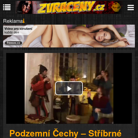
Reklama
Play
Video
Podzemní Čechy – Stříbrné