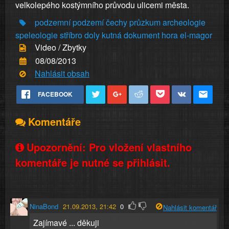
velkolepého kostýmního průvodu ulicemi města.
podzemní
podzemí
čechy
průzkum
archeologie
speleologie
stříbro
doly
kutná
dokument
hora
el-magor
Video / Zbytky
08/08/2013
Nahlásit obsah
FACEBOOK
Komentáře
Upozornění: Pro vložení vlastního
komentáře je nutné se přihlásit.
NinaBond
21.09.2013, 21:42
0
Nahlásit komentář
Zajímavé ... děkuji