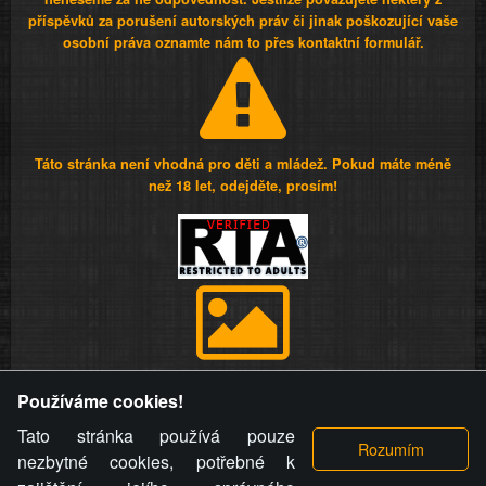
příspěvků za porušení autorských práv či jinak poškozující vaše
osobní práva oznamte nám to přes kontaktní formulář.
Táto stránka není vhodná pro děti a mládež. Pokud máte méně
než 18 let, odejděte, prosím!
Provozovatel stránky si vyhrazuje právo odstranit fotografie,
Používáme cookies!
videa a komentáře. Osoba, které se toto opatření provozovatele
stránky týče, ani osoba, která umístila fotografii nebo video na
Tato stránka používá pouze
stránku, nemůže z důvodu odstranění fotografie, videa nebo
nezbytné cookies, potřebné k
komentáře pro výše uvedenou okolnost uplatnit vůči