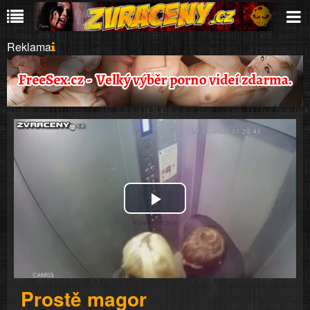
Reklama
Play
Video
Prostě magor