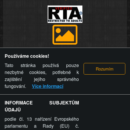
Provozovatel stránky si vyhrazuje právo odstranit fotografie,
Používáme cookies!
videa a komentáře. Osoba, které se toto opatření provozovatele
stránky týče, ani osoba, která umístila fotografii nebo video na
Tato stránka používá pouze
stránku, nemůže z důvodu odstranění fotografie, videa nebo
nezbytné cookies, potřebné k
komentáře pro výše uvedenou okolnost uplatnit vůči
zajištění jejího správného
provozovateli stránky žádný nárok na náhradu škody nebo
fungování.
Více informací
nemajetkové újmy.
INFORMACE SUBJEKTŮM
ZVRÁCENÝ.CZ - Svět není zvrácenej. To jen
ÚDAJŮ
ty lidi...
podle čl. 13 nařízení Evropského
parlamentu a Rady (EU) č.