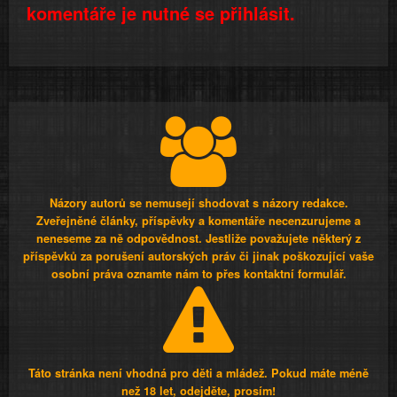
komentáře je nutné se přihlásit.
Názory autorů se nemusejí shodovat s názory redakce.
Zveřejněné články, příspěvky a komentáře necenzurujeme a
neneseme za ně odpovědnost. Jestliže považujete některý z
příspěvků za porušení autorských práv či jinak poškozující vaše
osobní práva oznamte nám to přes kontaktní formulář.
Táto stránka není vhodná pro děti a mládež. Pokud máte méně
než 18 let, odejděte, prosím!