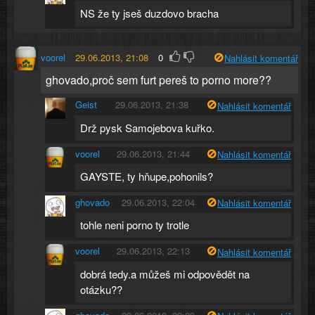
NS že ty jseš duzdovo bracha
voorel
29.06.2013, 21:08
0
Nahlásit komentář
ghovado,proč sem furt pereš to porno more??
Geist
29.06.2013, 21:38
Nahlásit komentář
Drž pysk Samojebova kuřko.
voorel
29.06.2013, 21:44
Nahlásit komentář
GAYSTE, ty hňupe,pohonils?
ghovado
29.06.2013, 22:04
Nahlásit komentář
tohle neni porno ty trotle
voorel
29.06.2013, 22:13
Nahlásit komentář
dobrá tedy.a můžeš mi odpovědět na
otázku??