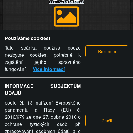
Provozovatel stránky si vyhrazuje právo odstranit fotografie,
Používáme cookies!
videa a komentáře. Osoba, které se toto opatření provozovatele
stránky týče, ani osoba, která umístila fotografii nebo video na
Tato stránka používá pouze
stránku, nemůže z důvodu odstranění fotografie, videa nebo
nezbytné cookies, potřebné k
komentáře pro výše uvedenou okolnost uplatnit vůči
zajištění jejího správného
provozovateli stránky žádný nárok na náhradu škody nebo
fungování.
Více informací
nemajetkové újmy.
INFORMACE SUBJEKTŮM
ZVRÁCENÝ.CZ - Svět není zvrácenej. To jen
ÚDAJŮ
ty lidi...
podle čl. 13 nařízení Evropského
parlamentu a Rady (EU) č.
2016/679 ze dne 27. dubna 2016 o
ochraně fyzických osob při
zpracovávání osobních údajů a o