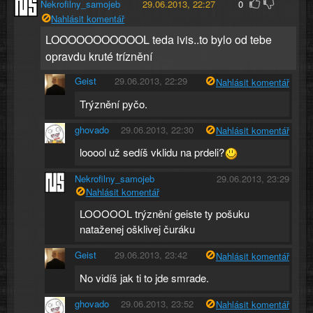
Nekrofilny_samojeb
29.06.2013, 22:27
0
Nahlásit komentář
LOOOOOOOOOOOL teda ivis..to bylo od tebe
opravdu kruté tríznění
Geist
29.06.2013, 22:29
Nahlásit komentář
Trýznění pyčo.
ghovado
29.06.2013, 22:30
Nahlásit komentář
looool už sedíš vklidu na prdeli?
Nekrofilny_samojeb
29.06.2013, 23:29
Nahlásit komentář
LOOOOOL trýznění geiste ty pošuku
nataženej ošklivej čuráku
Geist
29.06.2013, 23:42
Nahlásit komentář
No vidíš jak ti to jde smrade.
ghovado
29.06.2013, 23:52
Nahlásit komentář