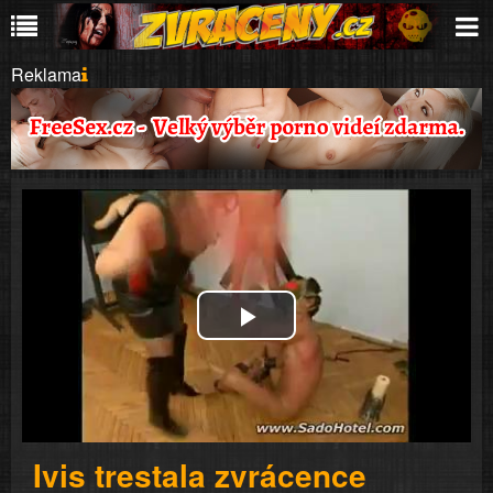
Reklama
Play
Video
Ivis trestala zvrácence