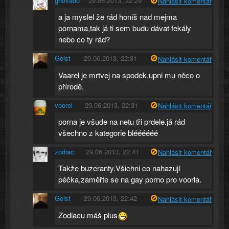
ghovado
29.06.2013, 22:29
Nahlásit komentář
a ja myslel že rád honíš nad mejma
pornama,tak já ti sem budu dávat fekály
nebo co ty rád?
Geist
29.06.2013, 22:31
Nahlásit komentář
Vaarel je mrtvej na spodek,upni mu něco o
přírodě.
voorel
29.06.2013, 22:31
Nahlásit komentář
porna je všude na netu tři prdele.já rád
všechno z kategorie bléééééé
zodiac
29.06.2013, 22:41
Nahlásit komentář
Takže buzeranty.Všichni co nahazují
péčka,zaměřte se na gay porno pro voorla.
Geist
29.06.2013, 22:42
Nahlásit komentář
Zodiacu máš plus