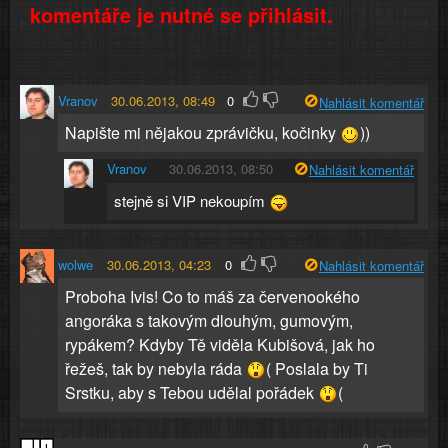
komentáře je nutné se přihlásit.
Vranov
30.06.2013, 08:49
0
Nahlásit komentář
Napište mi nějakou zprávičku, kočinky
))
Vranov
30.06.2013, 08:50
Nahlásit komentář
stejně si VIP nekoupím
wolwe
30.06.2013, 04:23
0
Nahlásit komentář
Proboha Ivis! Co to máš za červenookého
angoráka s takovým dlouhým, gumovým,
rypákem? Kdyby Tě viděla Kubišová, jak ho
řežeš, tak by nebyla ráda
( Poslala by Ti
Srstku, aby s Tebou udělal pořádek
(