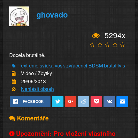
ghovado
5294x
Docela brutálně.
extreme
svíčka
vosk
zvrácenci
BDSM
brutal
ivis
Video / Zbytky
29/06/2013
Nahlásit obsah
FACEBOOK
Komentáře
Upozornění: Pro vložení vlastního