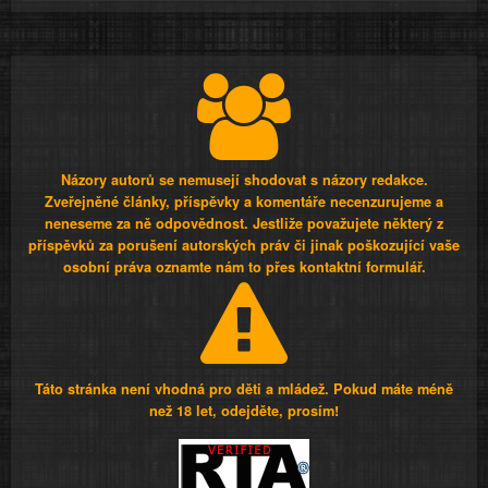
Názory autorů se nemusejí shodovat s názory redakce.
Zveřejněné články, příspěvky a komentáře necenzurujeme a
neneseme za ně odpovědnost. Jestliže považujete některý z
příspěvků za porušení autorských práv či jinak poškozující vaše
osobní práva oznamte nám to přes kontaktní formulář.
Táto stránka není vhodná pro děti a mládež. Pokud máte méně
než 18 let, odejděte, prosím!