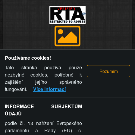
Provozovatel stránky si vyhrazuje právo odstranit fotografie,
Používáme cookies!
videa a komentáře. Osoba, které se toto opatření provozovatele
stránky týče, ani osoba, která umístila fotografii nebo video na
Tato stránka používá pouze
stránku, nemůže z důvodu odstranění fotografie, videa nebo
nezbytné cookies, potřebné k
komentáře pro výše uvedenou okolnost uplatnit vůči
zajištění jejího správného
provozovateli stránky žádný nárok na náhradu škody nebo
fungování.
Více informací
nemajetkové újmy.
INFORMACE SUBJEKTŮM
ZVRÁCENÝ.CZ - Svět není zvrácenej. To jen
ÚDAJŮ
ty lidi...
podle čl. 13 nařízení Evropského
parlamentu a Rady (EU) č.