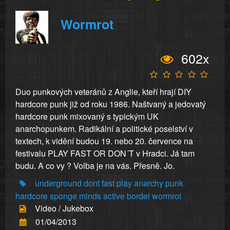
Wormrot
602x
Duo punkových veteránů z Anglie, kteří hrají DIY
hardcore punk již od roku 1986. Naštvaný a jedovatý
hardcore punk mixovaný s typickým UK
anarchopunkem. Radikální a politické poselství v
textech, k vidění budou 19. nebo 20. července na
festivalu PLAY FAST OR DON´T v Hradci. Já tam
budu. A co vy ? Volba je na vás. Přesně. Jo.
underground
dont
fast
play
anarchy
punk
hardcore
sponge
minds
active
bordel
wormrot
Video / Jukebox
01/04/2013