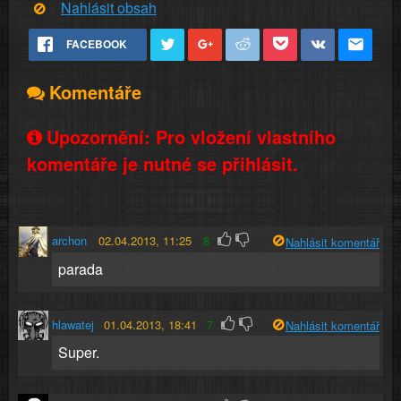
Nahlásit obsah
FACEBOOK
Komentáře
Upozornění: Pro vložení vlastního
komentáře je nutné se přihlásit.
archon
02.04.2013, 11:25
8
Nahlásit komentář
parada
hlawatej
01.04.2013, 18:41
7
Nahlásit komentář
Super.