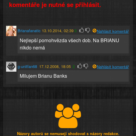
komentáře je nutné se přihlásit.
Brianafanatic
13.10.2014, 02:39
3
Nahlásit komentář
Nejlepší pornohvězda všech dob. Na BRIANU
nikdo nemá
g-unitfan68
17.12.2008, 18:05
2
Nahlásit komentář
Milujem Brianu Banks
Názory autorů se nemusejí shodovat s názory redakce.