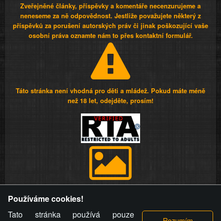
Zveřejněné články, příspěvky a komentáře necenzurujeme a
neneseme za ně odpovědnost. Jestliže považujete některý z
příspěvků za porušení autorských práv či jinak poškozující vaše
osobní práva oznamte nám to přes kontaktní formulář.
Táto stránka není vhodná pro děti a mládež. Pokud máte méně
než 18 let, odejděte, prosím!
Provozovatel stránky si vyhrazuje právo odstranit fotografie,
Používáme cookies!
videa a komentáře. Osoba, které se toto opatření provozovatele
stránky týče, ani osoba, která umístila fotografii nebo video na
Tato stránka používá pouze
stránku, nemůže z důvodu odstranění fotografie, videa nebo