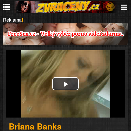
Reklama
Play
Video
Briana Banks