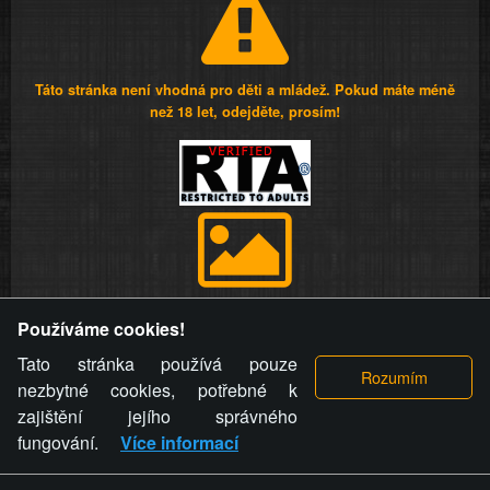
Táto stránka není vhodná pro děti a mládež. Pokud máte méně
než 18 let, odejděte, prosím!
Provozovatel stránky si vyhrazuje právo odstranit fotografie,
Používáme cookies!
videa a komentáře. Osoba, které se toto opatření provozovatele
stránky týče, ani osoba, která umístila fotografii nebo video na
Tato stránka používá pouze
stránku, nemůže z důvodu odstranění fotografie, videa nebo
nezbytné cookies, potřebné k
komentáře pro výše uvedenou okolnost uplatnit vůči
zajištění jejího správného
provozovateli stránky žádný nárok na náhradu škody nebo
fungování.
Více informací
nemajetkové újmy.