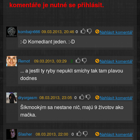
komentáře je nutné se přihlásit.
kombajn666
09.03.2013, 20:46
0
Nahlásit komentář
:-D Komediant jeden. :-D
Remot
09.03.2013, 03:29
2
Nahlásit komentář
... a jestli ty ryby nepukli smíchy tak tam plavou
dodnes
dryorgasm
08.03.2013, 23:05
0
Nahlásit komentář
Šikmookým sa nestane nič, majú 9 životov ako
mačka.
Slasher
08.03.2013, 22:00
0
Nahlásit komentář