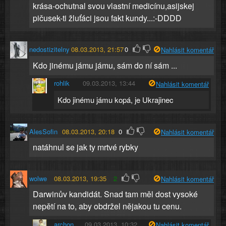
krása-ochutnal svou vlastní medicínu,asijskej
pičusek-ti žluťáci jsou fakt kundy...:-DDDD
nedostizitelny
08.03.2013, 21:57
0
Nahlásit komentář
Kdo jinému jámu jámu, sám do ní sám ...
rohlik
09.03.2013, 13:44
Nahlásit komentář
Kdo jinému jámu kopá, je Ukrajinec
AlesSofin
08.03.2013, 20:18
0
Nahlásit komentář
natáhnul se jak ty mrtvé rybky
wolwe
08.03.2013, 19:35
2
Nahlásit komentář
Darwinův kandidát. Snad tam měl dost vysoké
nepětí na to, aby obdržel nějakou tu cenu.
archon
09.03.2013, 10:32
Nahlásit komentář