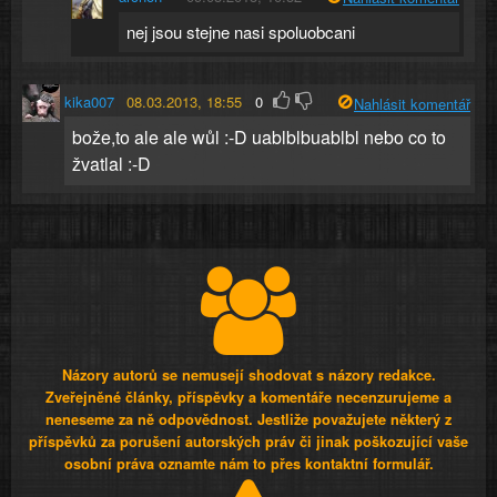
nej jsou stejne nasi spoluobcani
kika007
08.03.2013, 18:55
0
Nahlásit komentář
bože,to ale ale wůl :-D uablblbuablbl nebo co to
žvatlal :-D
Názory autorů se nemusejí shodovat s názory redakce.
Zveřejněné články, příspěvky a komentáře necenzurujeme a
neneseme za ně odpovědnost. Jestliže považujete některý z
příspěvků za porušení autorských práv či jinak poškozující vaše
osobní práva oznamte nám to přes kontaktní formulář.