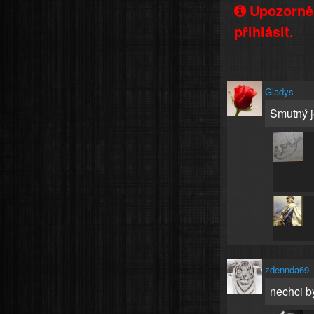
Upozorněn
přihlásit.
Gladys
Smutný je
zdennda69
nechci bý