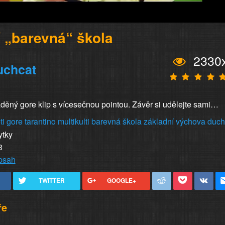
 „barevná“ škola
2330
uchcat
aděný gore klip s vícesečnou pointou. Závěr si udělejte sami…
ti
gore
tarantino
multikulti
barevná
škola
základní
výchova
duch
ytky
3
obsah
TWITTER
GOOGLE+
ře