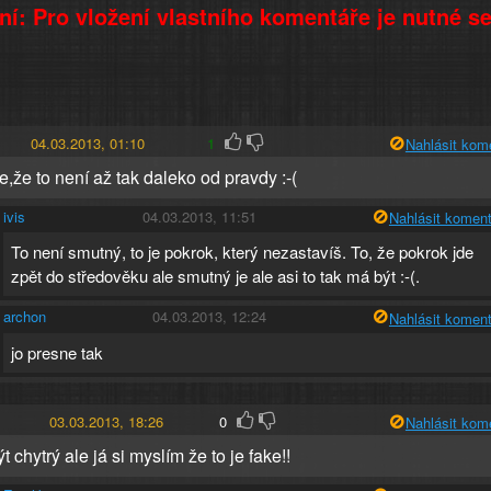
í: Pro vložení vlastního komentáře je nutné s
04.03.2013, 01:10
1
Nahlásit kom
,že to není až tak daleko od pravdy :-(
ivis
04.03.2013, 11:51
Nahlásit koment
To není smutný, to je pokrok, který nezastavíš. To, že pokrok jde
zpět do středověku ale smutný je ale asi to tak má být :-(.
archon
04.03.2013, 12:24
Nahlásit koment
jo presne tak
03.03.2013, 18:26
0
Nahlásit kom
t chytrý ale já si myslím že to je fake!!