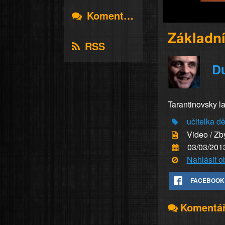
Komentáře
Základní
RSS
D
Tarantinovsky l
učitelka
dě
Video / Zb
03/03/201
Nahlásit 
FACEBOOK
Komentá