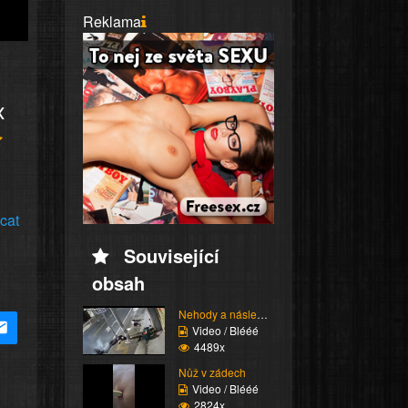
Reklama
x
cat
Související
obsah
Nehody a následky (Bes...
Video / Blééé
4489x
Nůž v zádech
Video / Blééé
2824x