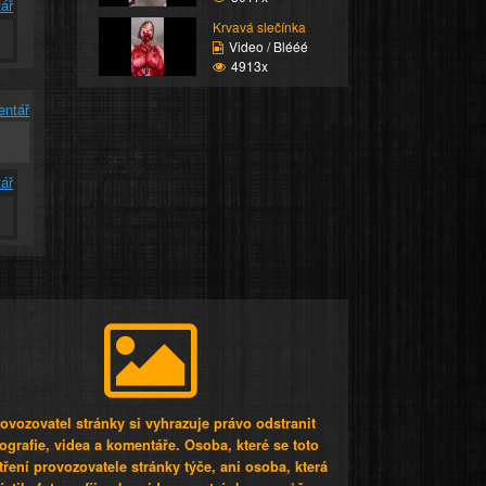
ář
Krvavá slečínka
Video / Blééé
4913x
entář
ář
ovozovatel stránky si vyhrazuje právo odstranit
tografie, videa a komentáře. Osoba, které se toto
tření provozovatele stránky týče, ani osoba, která