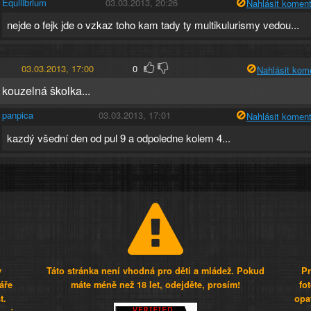
Equilibrium
03.03.2013, 20:26
Nahlásit koment
nejde o fejk jde o vzkaz toho kam tady ty multikulurismy vedou...
03.03.2013, 17:00
0
Nahlásit kom
 kouzelná školka...
panpica
03.03.2013, 17:01
Nahlásit koment
kazdý všední den od pul 9 a odpoledne kolem 4...
y
Táto stránka není vhodná pro děti a mládež. Pokud
Pr
áře
máte méně než 18 let, odejděte, prosím!
fo
t.
opa