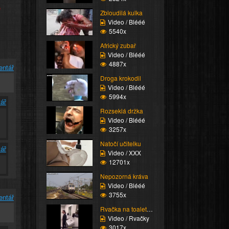
e
Zbloudilá kulka
Video / Blééé
5540x
Africký zubař
Video / Blééé
4887x
entář
Droga krokodil
Video / Blééé
5994x
ář
Rozseklá držka
Video / Blééé
3257x
Natočí učitelku
ář
Video / XXX
12701x
Nepozorná kráva
Video / Blééé
3755x
entář
Rvačka na toaletách
Video / Rvačky
3017x