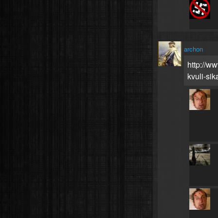
archon
http://ww
kvuli-sik