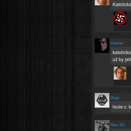
Katolická
Slasher
katolicko
už by jeli
Dirge
louie c. 
Riso.SS