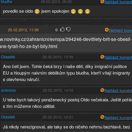
bludha
26.02.2013, 08:00
Nahlásit koment
povedlo se oldo
jsem spokojen
25.02.2013, 11:39
0
Nahlásit kom
w.novinky.cz/zahranicni/evropa/294246-devitilety-brit-se-obesil-
ane-tyrali-ho-ze-byl-bily.html
Olda666
25.02.2013, 13:59
Nahlásit koment
Ano četl jsem. Tohle čeká brzy i naše děti, díky imigrační politice
EU a hloupým naivním debilkům typu bludha, kterří vítají imigranty
s otevřenou náručí.
antiroma
25.02.2013, 14:03
Nahlásit koment
U tebe bych takový poraženecký postoj Oldo nečekala. Ještě pořá
s tím můžeme něco udělat.
Olda666
25.02.2013, 14:21
Nahlásit koment
Já nikdy nerezignoval, ale taky se do ničeho nehrnu bezhlavě, bez