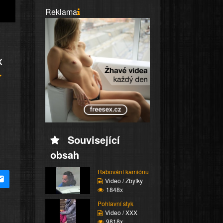
Reklama
x
Související
obsah
Rabování kamiónu
Video / Zbytky
1848x
Pohlavní styk
Video / XXX
9818x