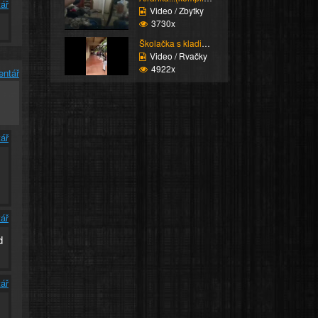
ář
Video / Zbytky
3730x
Školačka s kladivem a ...
Video / Rvačky
4922x
entář
ář
ář
d
ář