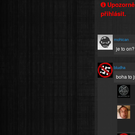
Upozorněn
přihlásit.
mohican
je to o
bludha
boha to 