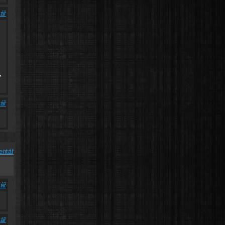
ář
,
ář
entář
ář
ář