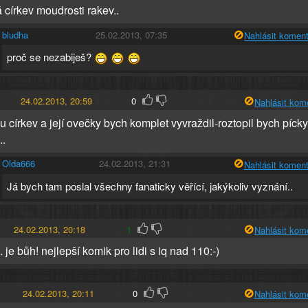
 církev moudrosti rakev..
bludha
25.02.2013, 07:35
Nahlásit koment
proč se nezabiješ?
24.02.2013, 20:59
0
Nahlásit kom
u církev a její ovečky bych komplet vyvraždil-roztopil bych pícky
..
Olda666
24.02.2013, 21:31
Nahlásit koment
Já bych tam poslal všechny fanaticky věřící, jakýkoliv vyznání..
24.02.2013, 20:18
1
Nahlásit kom
k. je bůh! nejlepší komik pro lidi s iq nad 110:-)
24.02.2013, 20:11
0
Nahlásit kom