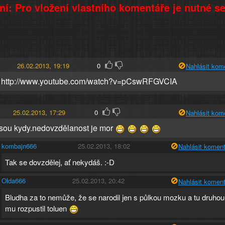
í: Pro vložení vlastního komentáře je nutné s
26.02.2013, 19:19
0
Nahlásit kom
n? http://www.youtube.com/watch?v=pCswRFGVCIA
25.02.2013, 17:29
0
Nahlásit kom
jsou kydy.nedovzdělanost je mor
kombajn666
25.02.2013, 18:02
Nahlásit koment
Tak se dovzdělej, ať nekydáš. :-D
Olda666
25.02.2013, 20:42
Nahlásit koment
Bludha za to nemůže, že se narodil jen s půlkou mozku a tu druhou
mu rozpustil toluen