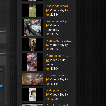
e
Anakonda a čokl
Video / Zbytky
2238x
Komentované přepadení
Video /
Srandičky
entář
1867x
Norská domobrana
Video / Zbytky
3637x
entář
Čarodějnice nemá koště
Video / Auto-
moto
4330x
ář
Dostaveníčko s chlapce...
Video / Zbytky
3718x
ář
Nakupování na americký...
Video / Zbytky
1398x
Afrarika...(kompilace)