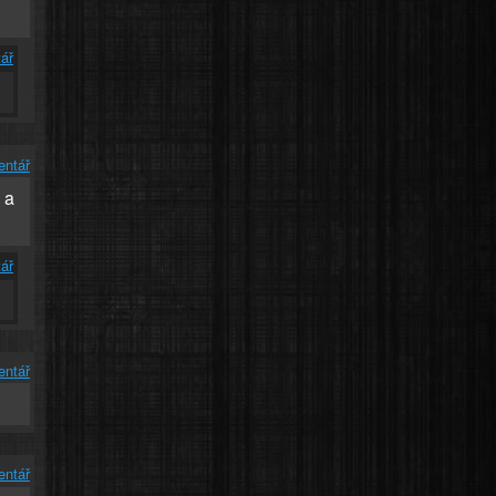
ář
entář
 a
ář
entář
entář