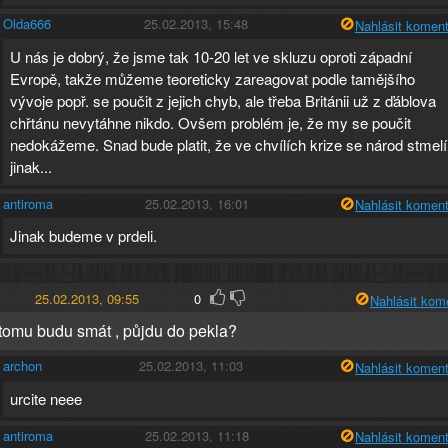
Olda666
25.02.2013, 15:48
Nahlásit koment
U nás je dobrý, že jsme tak 10-20 let ve skluzu oproti západní
Evropě, takže můžeme teoreticky zareagovat podle tamějšího
vývoje popř. se poučit z jejich chyb, ale třeba Británii už z ďáblova
chřtánu nevytáhne nikdo. Ovšem problém je, že my se poučit
nedokážeme. Snad bude platit, že ve chvílích krize se národ stmelí
jinak...
antiroma
25.02.2013, 16:01
Nahlásit koment
Jinak budeme v prdeli.
25.02.2013, 09:55
0
Nahlásit kom
tomu budu smát , půjdu do pekla?
archon
25.02.2013, 11:03
Nahlásit koment
urcite neee
antiroma
25.02.2013, 11:18
Nahlásit koment