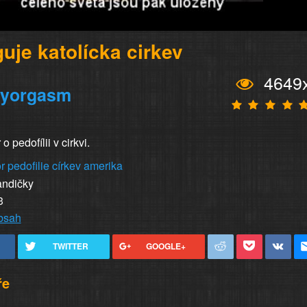
uje katolícka cirkev
4649
ryorgasm
 pedofílii v cirkvi.
r
pedofilie
církev
amerika
andičky
3
obsah
TWITTER
GOOGLE+
ře