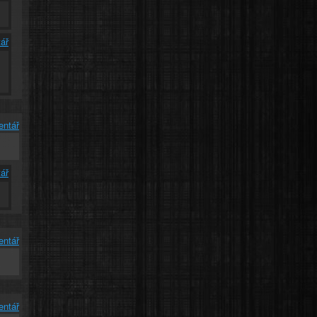
ář
u
entář
ář
entář
entář