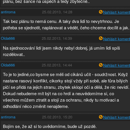
plánu, bez šance na úspěch a tedy zbytečně..
antiroma
25.02.2013, 14:28
Nahlásit koment
Tak bez plánu to nemá cenu. A taky dva lidi to nevytrhnou. Je
potřeba se sjednotit, naplánovat a vědět, čeho chceme docílit a jak.
Olda666
25.02.2013, 14:39
Nahlásit koment
Na sjednocování lidí jsem nikdy nebyl dobrej, já umím lidi spíš
rozdělovat..
Olda666
25.02.2013, 14:44
Nahlásit koment
To je to jediné,co bysme se měli od cikánů učit - soudržnost. Když
nastane rasový konflikt, cikorky stojí vždy při sobě, ale fůra bílých
pičí se přidá na jejich stranu, zbytek sklopí oči a dělá, že nic nevidí.
Dokud nebudeme mít být na co hrdí a neuvědomíme si, co
všechno můžem ztratit a stojí za ochranu, nikdy tu motivaci a
odhodlání něco změnit nenajdeme.
antiroma
25.02.2013, 15:20
Nahlásit koment
Bojím se, že až si to uvědomíme, bude už pozdě.