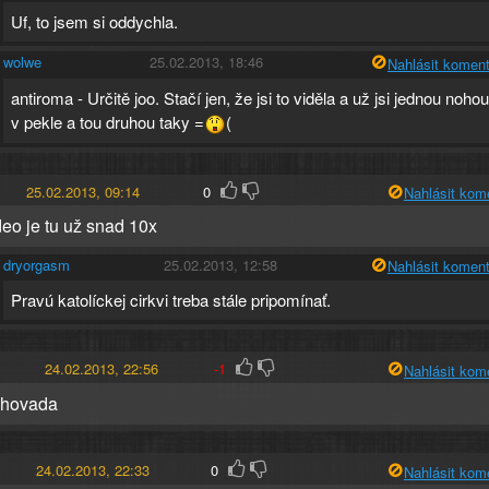
Uf, to jsem si oddychla.
wolwe
25.02.2013, 18:46
Nahlásit koment
antiroma - Určitě joo. Stačí jen, že jsi to viděla a už jsi jednou noho
v pekle a tou druhou taky =
(
25.02.2013, 09:14
0
Nahlásit kom
deo je tu už snad 10x
dryorgasm
25.02.2013, 12:58
Nahlásit koment
Pravú katolíckej cirkvi treba stále pripomínať.
24.02.2013, 22:56
-1
Nahlásit kom
e hovada
24.02.2013, 22:33
0
Nahlásit kom