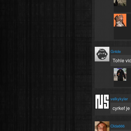
Gr4de
Tohle vi
velkykyler
cyrkef j
Olda666