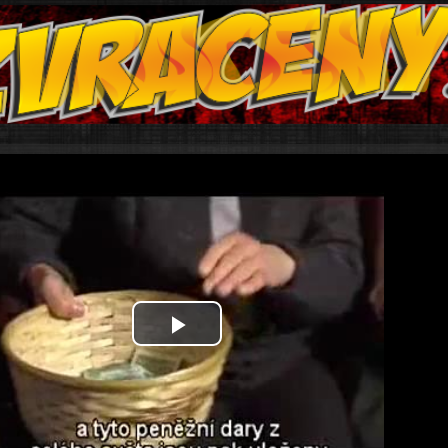
Play
Video