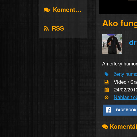
Komentáře
Ako fung
RSS
d
Americký humor o
žerty
humo
Video / Sr
24/02/201
Nahlásit 
FACEBOOK
Komentá