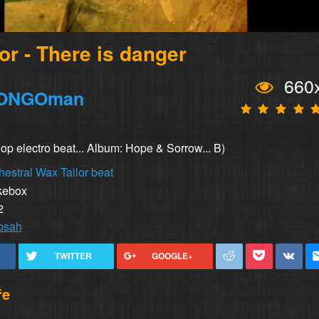
or - There is danger
660
ONGOman
op electro beat... Album: Hope & Sorrow... B)
hestral
Wax Tailor
beat
kebox
2
obsah
TWITTER
GOOGLE+
ře