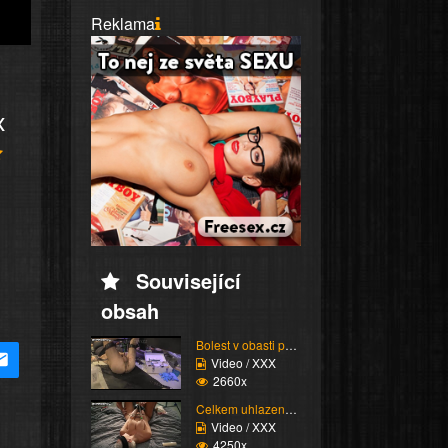
Reklama
x
Související
obsah
Bolest v obasti péra
Video / XXX
2660x
Celkem uhlazená breast...
Video / XXX
4250x