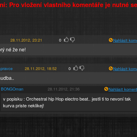
í: Pro vložení vlastního komentáře je nutné s
28.11.2012, 23:21
0
Nahlásit kom
rý né že ne!
spravce
28.11.2012, 18:52
0
Nahlásit kom
udba..
BONGOman
28.11.2012, 21:36
Nahlásit koment
v popisku : Orchestral hip Hop electro beat.. jestli ti to nevoní tak
kurva priste neklikej!