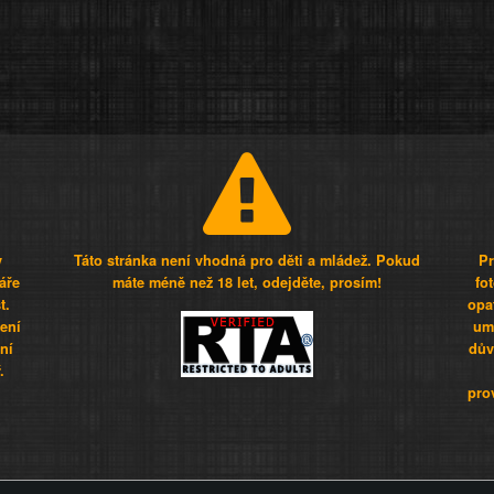
y
Táto stránka není vhodná pro děti a mládež. Pokud
Pr
áře
máte méně než 18 let, odejděte, prosím!
fo
t.
opa
šení
umí
ní
dův
.
pro