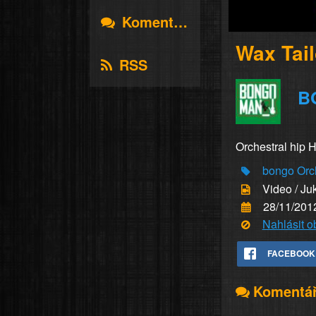
Komentáře
Wax Tail
RSS
B
Orchestral hip H
bongo
Orc
Video / Ju
28/11/201
Nahlásit 
FACEBOOK
Komentá