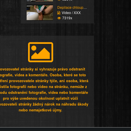
Depilace chloupků v ok...
Video / XXX
7319x
ovozovatel stránky si vyhrazuje právo odstranit
tografie, videa a komentáře. Osoba, které se toto
tření provozovatele stránky týče, ani osoba, která
stila fotografii nebo video na stránku, nemůže z
odu odstranění fotografie, videa nebo komentáře
pro výše uvedenou okolnost uplatnit vůči
vozovateli stránky žádný nárok na náhradu škody
nebo nemajetkové újmy.