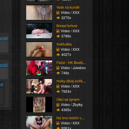
e
Vosk na kundě
Video / XXX
3270x
Breast torture
Video / XXX
3789x
entář
Světluška
Video / XXX
4027x
Faüst - HK Beatdown
entář
Video / Jukebox
749x
Holky dělaj svíčkovou
ář
Video / XXX
7924x
Otec se synem
Video / Zbytky
4365x
Na lovu bobrů vol.6
Video / XXX
9261x