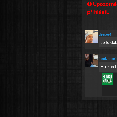
Upozorněn
přihlásit.
deedee1
Je to dob
insolvencni
Hrozna h