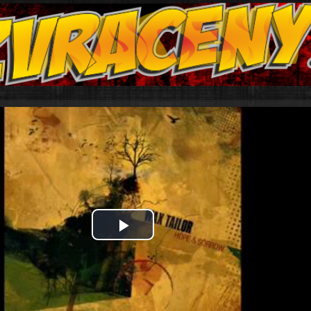
Play
Video