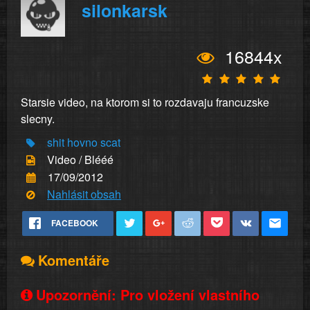
silonkarsk
16844x
Starsie video, na ktorom si to rozdavaju francuzske
slecny.
shit
hovno
scat
Video / Blééé
17/09/2012
Nahlásit obsah
FACEBOOK
Komentáře
Upozornění: Pro vložení vlastního