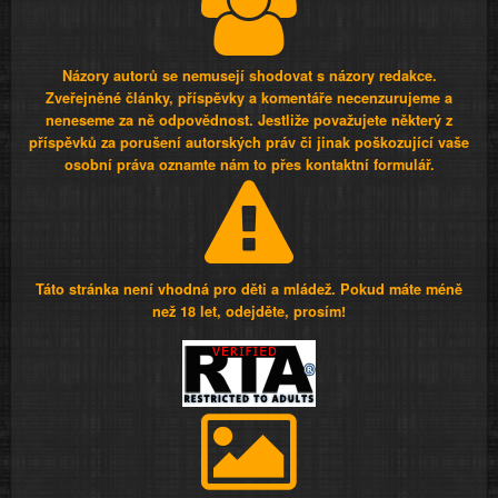
Názory autorů se nemusejí shodovat s názory redakce.
Zveřejněné články, příspěvky a komentáře necenzurujeme a
neneseme za ně odpovědnost. Jestliže považujete některý z
příspěvků za porušení autorských práv či jinak poškozující vaše
osobní práva oznamte nám to přes kontaktní formulář.
Táto stránka není vhodná pro děti a mládež. Pokud máte méně
než 18 let, odejděte, prosím!