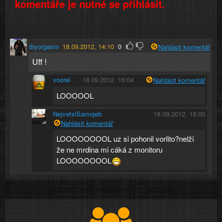
komentáře je nutné se přihlásit.
dryorgasm
18.09.2012, 14:10
0
Nahlásit komentář
Uff !
voorel
18.09.2012, 16:04
Nahlásit komentář
LOOOOOL
NejvetsiSamojeb
18.09.2012, 18:00
Nahlásit komentář
LOOOOOOOOL uz si pohonil vorlito?nelži
že ne mrdina mi cáká z monitoru
LOOOOOOOOL