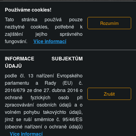
Provozovatel stránky si vyhrazuje právo odstranit fotografie,
Používáme cookies!
videa a komentáře. Osoba, které se toto opatření provozovatele
stránky týče, ani osoba, která umístila fotografii nebo video na
Tato stránka používá pouze
stránku, nemůže z důvodu odstranění fotografie, videa nebo
nezbytné cookies, potřebné k
komentáře pro výše uvedenou okolnost uplatnit vůči
zajištění jejího správného
provozovateli stránky žádný nárok na náhradu škody nebo
fungování.
Více informací
nemajetkové újmy.
INFORMACE SUBJEKTŮM
ZVRÁCENÝ.CZ - Svět není zvrácenej. To jen
ÚDAJŮ
ty lidi...
podle čl. 13 nařízení Evropského
parlamentu a Rady (EU) č.
2016/679 ze dne 27. dubna 2016 o
ochraně fyzických osob při
zpracovávání osobních údajů a o
ZVRÁCENÝ.CZ
volném pohybu takovýchto údajů,
jímž se ruší směrnice č. 95/46/ES
PRAVIDLA A PODMÍNKY
GDPR
COOKIES
(obecné nařízení o ochraně údajů)
Více informací