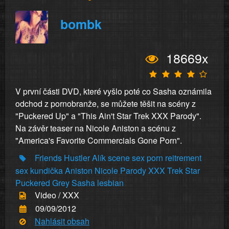
bombk
18669x
V první části DVD, které vyšlo poté co Sasha oznámila
odchod z pornobranže, se můžete těšit na scény z
"Puckered Up" a "This Ain't Star Trek XXX Parody".
Na závěr teaser na Nicole Aniston a scénu z
"America's Favorite Commercials Gone Porn".
Friends
Hustler
Alík
scene
sex
porn
reitrement
sex
kundička
Aniston
Nicole
Parody
XXX
Trek
Star
Puckered
Grey
Sasha
lesbian
Video / XXX
09/09/2012
Nahlásit obsah