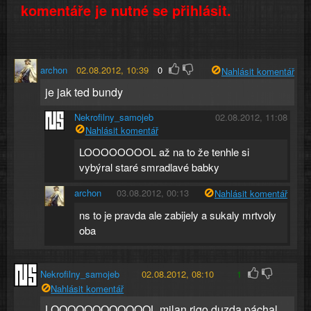
komentáře je nutné se přihlásit.
archon
02.08.2012, 10:39
0
Nahlásit komentář
je jak ted bundy
Nekrofilny_samojeb
02.08.2012, 11:08
Nahlásit komentář
LOOOOOOOOL až na to že tenhle si
vybýral staré smradlavé babky
archon
03.08.2012, 00:13
Nahlásit komentář
ns to je pravda ale zabijely a sukaly mrtvoly
oba
Nekrofilny_samojeb
02.08.2012, 08:10
1
Nahlásit komentář
LOOOOOOOOOOOOL milan rigo duzda páchal