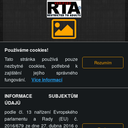
Provozovatel stránky si vyhrazuje právo odstranit fotografie,
Používáme cookies!
videa a komentáře. Osoba, které se toto opatření provozovatele
stránky týče, ani osoba, která umístila fotografii nebo video na
Tato stránka používá pouze
stránku, nemůže z důvodu odstranění fotografie, videa nebo
nezbytné cookies, potřebné k
komentáře pro výše uvedenou okolnost uplatnit vůči
zajištění jejího správného
provozovateli stránky žádný nárok na náhradu škody nebo
fungování.
Více informací
nemajetkové újmy.
INFORMACE SUBJEKTŮM
ZVRÁCENÝ.CZ - Svět není zvrácenej. To jen
ÚDAJŮ
ty lidi...
podle čl. 13 nařízení Evropského
parlamentu a Rady (EU) č.
2016/679 ze dne 27. dubna 2016 o