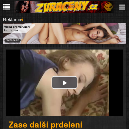
Reklama
Play
Video
Zase další prdelení