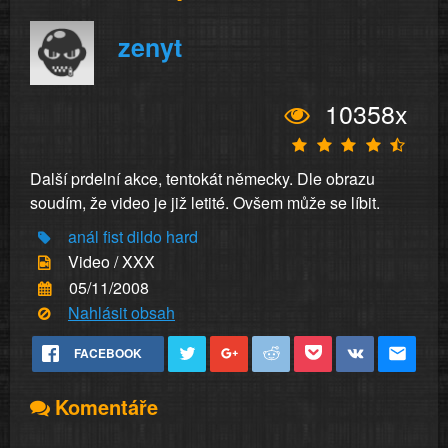
zenyt
10358x
Další prdelní akce, tentokát německy. Dle obrazu
soudím, že video je již letité. Ovšem může se líbit.
anál
fist
dildo
hard
Video / XXX
05/11/2008
Nahlásit obsah
FACEBOOK
Komentáře