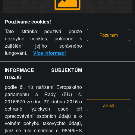
Provozovatel stránky si vyhrazuje právo odstranit fotografie,
Používáme cookies!
videa a komentáře. Osoba, které se toto opatření provozovatele
stránky týče, ani osoba, která umístila fotografii nebo video na
Tato stránka používá pouze
stránku, nemůže z důvodu odstranění fotografie, videa nebo
nezbytné cookies, potřebné k
komentáře pro výše uvedenou okolnost uplatnit vůči
zajištění jejího správného
provozovateli stránky žádný nárok na náhradu škody nebo
fungování.
Více informací
nemajetkové újmy.
INFORMACE SUBJEKTŮM
ZVRÁCENÝ.CZ - Svět není zvrácenej. To jen
ÚDAJŮ
ty lidi...
podle čl. 13 nařízení Evropského
parlamentu a Rady (EU) č.
2016/679 ze dne 27. dubna 2016 o
ochraně fyzických osob při
zpracovávání osobních údajů a o
ZVRÁCENÝ.CZ
volném pohybu takovýchto údajů,
jímž se ruší směrnice č. 95/46/ES
PRAVIDLA A PODMÍNKY
GDPR
COOKIES