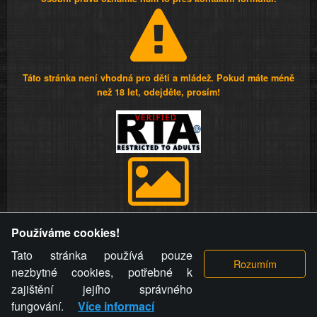
Táto stránka není vhodná pro děti a mládež. Pokud máte méně
než 18 let, odejděte, prosím!
Provozovatel stránky si vyhrazuje právo odstranit fotografie,
Používáme cookies!
videa a komentáře. Osoba, které se toto opatření provozovatele
stránky týče, ani osoba, která umístila fotografii nebo video na
Tato stránka používá pouze
stránku, nemůže z důvodu odstranění fotografie, videa nebo
nezbytné cookies, potřebné k
komentáře pro výše uvedenou okolnost uplatnit vůči
zajištění jejího správného
provozovateli stránky žádný nárok na náhradu škody nebo
fungování.
Více informací
nemajetkové újmy.