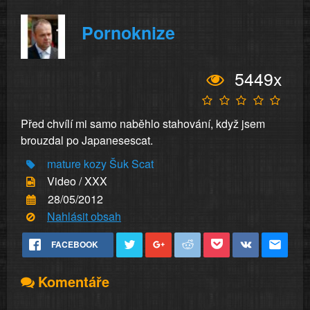
Pornoknize
5449x
Před chvílí mi samo naběhlo stahování, když jsem
brouzdal po Japanesescat.
mature
kozy
Šuk
Scat
Video / XXX
28/05/2012
Nahlásit obsah
FACEBOOK
Komentáře