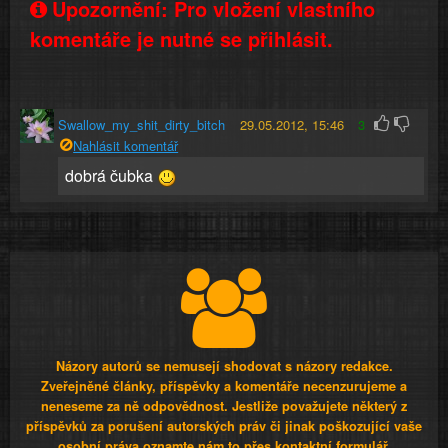
Upozornění: Pro vložení vlastního
komentáře je nutné se přihlásit.
Swallow_my_shit_dirty_bitch
29.05.2012, 15:46
3
Nahlásit komentář
dobrá čubka
Názory autorů se nemusejí shodovat s názory redakce.
Zveřejněné články, příspěvky a komentáře necenzurujeme a
neneseme za ně odpovědnost. Jestliže považujete některý z
příspěvků za porušení autorských práv či jinak poškozující vaše
osobní práva oznamte nám to přes kontaktní formulář.