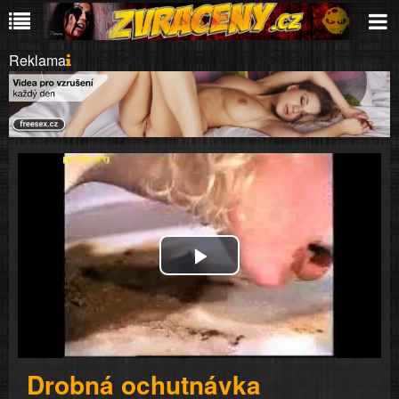
Reklama
Play
Video
Drobná ochutnávka