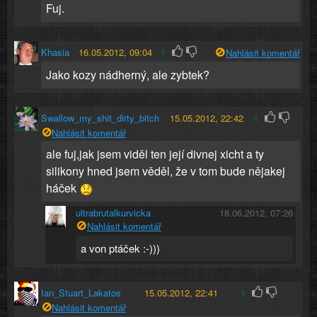
Fuj.
Khasia
16.05.2012, 09:04
1
Nahlásit komentář
Jako kozy nádherný, ale zybtek?
Swallow_my_shit_dirty_bitch
15.05.2012, 22:42
1
Nahlásit komentář
ale fuj,jak jsem viděl ten její divnej xicht a ty
silikony hned jsem věděl, že v tom bude nějakej
háček
ultrabrutalkurvicka
18.06.2012, 07:26
Nahlásit komentář
a von ptáček :-)))
Ian_Stuart_Lakatos
15.05.2012, 22:41
1
Nahlásit komentář