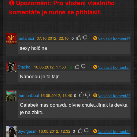
Upozornění: Pro vložení vlastního
komentáře je nutné se přihlásit.
rastanazi
07.10.2012, 22:16
0
Nahlásit komentář
sexy holčina
Stacho
16.05.2012, 17:50
2
Nahlásit komentář
Náhodou je to fajn
JermenCoul
16.05.2012, 13:40
0
Nahlásit komentář
Calabek mas opravdu divne chute..Jinak ta devka
je na zbliti.
dryorgasm
16.05.2012, 12:32
0
Nahlásit komentář