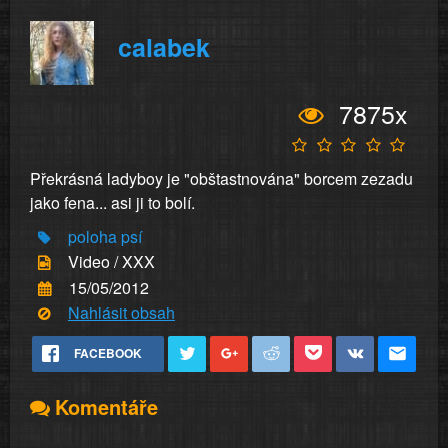
calabek
7875x
Překrásná ladyboy je "obštastnována" borcem zezadu
jako fena... asi ji to bolí.
poloha
psí
Video / XXX
15/05/2012
Nahlásit obsah
FACEBOOK
Komentáře