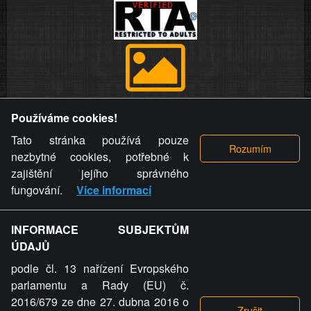
Provozovatel stránky si vyhrazuje právo odstranit fotografie,
Používáme cookies!
videa a komentáře. Osoba, které se toto opatření provozovatele
stránky týče, ani osoba, která umístila fotografii nebo video na
Tato stránka používá pouze
stránku, nemůže z důvodu odstranění fotografie, videa nebo
nezbytné cookies, potřebné k
komentáře pro výše uvedenou okolnost uplatnit vůči
zajištění jejího správného
provozovateli stránky žádný nárok na náhradu škody nebo
fungování.
Více informací
nemajetkové újmy.
INFORMACE SUBJEKTŮM
ZVRÁCENÝ.CZ - Svět není zvrácenej. To jen
ÚDAJŮ
ty lidi...
podle čl. 13 nařízení Evropského
parlamentu a Rady (EU) č.
2016/679 ze dne 27. dubna 2016 o