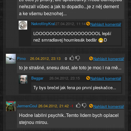
neřezali vůbec a jak to dopadlo...je z něj dement
a ke všemu beznohej...
NekrofilnyKral
27.04.2012, 11:14
Nahlásit komentář
LOOOOOOOOOOOOOOOOOOL lepší
než smradlavej houmlesák beďár
D
Pimo
26.04.2012, 23:13
0
Nahlásit komentář
to je strašné, snesu dost, ale toto je moc i na mě...
Beggar
26.04.2012, 23:15
Nahlásit komentář
Ty bys brečel jak fena po první pleskačce...
JermenCoul
26.04.2012, 21:42
-1
Nahlásit komentář
Hodne labilni psychik..Temto lidem bych oplacel
stejnou mirou.