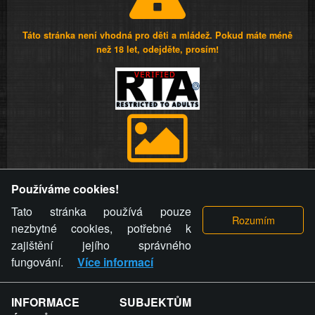
Táto stránka není vhodná pro děti a mládež. Pokud máte méně
než 18 let, odejděte, prosím!
Provozovatel stránky si vyhrazuje právo odstranit fotografie,
Používáme cookies!
videa a komentáře. Osoba, které se toto opatření provozovatele
stránky týče, ani osoba, která umístila fotografii nebo video na
Tato stránka používá pouze
stránku, nemůže z důvodu odstranění fotografie, videa nebo
nezbytné cookies, potřebné k
komentáře pro výše uvedenou okolnost uplatnit vůči
zajištění jejího správného
provozovateli stránky žádný nárok na náhradu škody nebo
fungování.
Více informací
nemajetkové újmy.
INFORMACE SUBJEKTŮM