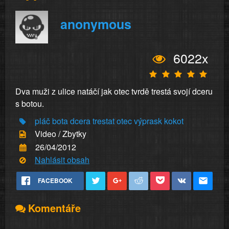
anonymous
6022x
Dva muži z ulice natáčí jak otec tvrdě trestá svojí dceru
s botou.
pláč
bota
dcera
trestat
otec
výprask
kokot
Video / Zbytky
26/04/2012
Nahlásit obsah
FACEBOOK
Komentáře