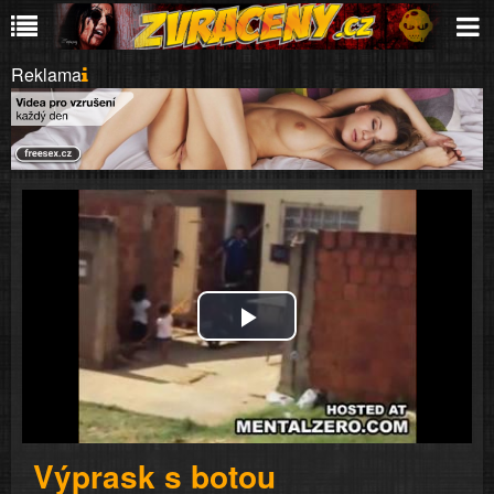
Reklama
Play
Video
Výprask s botou