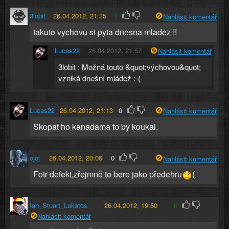
3lobit
26.04.2012, 21:35
1
Nahlásit komentář
takuto vychovu si pyta dnesna mladez !!
Lucas22
26.04.2012, 21:57
Nahlásit komentář
3lobit : Možná touto &quot;výchovou&quot;
vzniká dnešní mládež :-(
Lucas22
26.04.2012, 21:13
0
Nahlásit komentář
Skopat ho kanadama to by koukal.
ojoj
26.04.2012, 20:06
0
Nahlásit komentář
Fotr defekt,zřejmně to bere jako předehru
(
Ian_Stuart_Lakatos
26.04.2012, 19:50
6
Nahlásit komentář