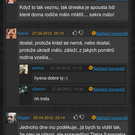
Když to tak vezmu, tak dneska je spousta lidí
které doma rodiče málo mlátili.... sakra málo!
hyena
27.04.2012, 00:10
1
Nahlásit komentář
dostal, protože krást se nemá, nebo dostal,
protože ukradl málo. záleží, z jakých poměrů
rodina vzešla...
archon
27.04.2012, 11:12
Nahlásit komentář
hyena dobre ty:-)
ufotron1
27.04.2012, 13:34
Nahlásit komentář
hh trefa
Beggar
26.04.2012, 23:14
1
Nahlásit komentář
Jednoho dne mu poděkuje...já bych to viděl tak,
že otec je přísný, ale spravedlivý.Třeba Samojeba