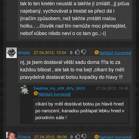
tak to ten kretén neustál a takhle ji zmlátil...jj pičus
najebaný, vychovávat a trestat se přeci dá i
jinačím způsobem, než takhle zmlátit malou
holku.. ...člověk nad tím nemůže moc přemejšlet,
neboť vůbec nikdo neví o co tam go..:-((
skapej
27.04.2012, 13:04
0
Nahlásit komentář
nj, ja jsem dostaval větší sadu doma !!!!a to za
každou blbost , ale tak to ma bejt ,cikani by měli
pravydelně dostavat botou kopačky do hlavy !!!
Swallow_my_shit_dirty_bitch
27.04.2012, 16:46
Nahlásit komentář
cikáni by měli dostávat botou po hlavě hned
po narození, kanadou pošlapat lebku hned v
porodním sále !
Khasia
27.04.2012, 08:09
0
Nahlásit komentář