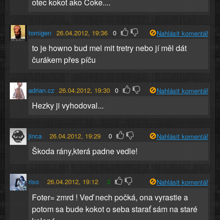
otec kokot ako Coke....
tomigen
26.04.2012, 19:36
0
Nahlásit komentář
to je howno bud mel mit tretry nebo jí měl dát
čurákem přes píču
adrian.cz
26.04.2012, 19:30
0
Nahlásit komentář
Hezky ji vyhodoval...
jinca
26.04.2012, 19:29
0
Nahlásit komentář
Škoda rány,která padne vedle!
riso
26.04.2012, 19:12
2
Nahlásit komentář
Foter= zmrd ! Veď nech počká, ona vyrastie a
potom sa bude kokot o seba starať sám na staré