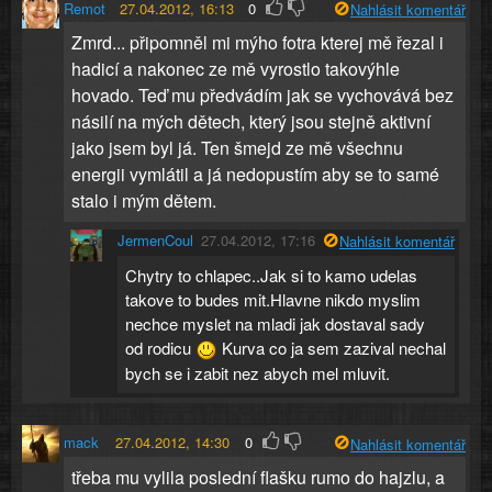
Remot
27.04.2012, 16:13
0
Nahlásit komentář
Zmrd... připomněl mi mýho fotra kterej mě řezal i
hadicí a nakonec ze mě vyrostlo takovýhle
hovado. Teď mu předvádím jak se vychovává bez
násilí na mých dětech, který jsou stejně aktivní
jako jsem byl já. Ten šmejd ze mě všechnu
energii vymlátil a já nedopustím aby se to samé
stalo i mým dětem.
JermenCoul
27.04.2012, 17:16
Nahlásit komentář
Chytry to chlapec..Jak si to kamo udelas
takove to budes mit.Hlavne nikdo myslim
nechce myslet na mladi jak dostaval sady
od rodicu
Kurva co ja sem zazival nechal
bych se i zabit nez abych mel mluvit.
mack
27.04.2012, 14:30
0
Nahlásit komentář
třeba mu vylila poslední flašku rumo do hajzlu, a