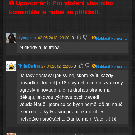
Upozornění: Pro vložení vlastního
komentáře je nutné se přihlásit.
dryorgasm
03.05.2012, 23:30
0
Nahlásit komentář
Niekedy aj to treba...
PhillipDarling
27.04.2012, 22:06
0
Nahlásit komentář
Já taky dostával jak svině, skoro kvůli každý
hovadině..teď mi je 16 a vyrostlo ze mě zvrácený
agresivní hovado..ale na druhou stranu mu
děkuju, takovou výchovu bych zavedl
všude.Naučil jsem se co bych neměl dělat, naučil
jsem se i díky tvrdším podmínkám žít i v
největších sračkách....Danke mein Vater :-)))))