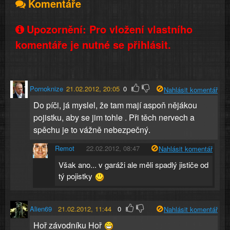
Komentáře
Upozornění: Pro vložení vlastního
komentáře je nutné se přihlásit.
Pornoknize
21.02.2012, 20:05
0
Nahlásit komentář
Do píči, já myslel, že tam mají aspoň nějákou
pojistku, aby se jim tohle . Při těch nervech a
spěchu je to vážně nebezpečný.
Remot
22.02.2012, 08:47
Nahlásit komentář
Však ano... v garáži ale měli spadlý jističe od
tý pojistky
Alien69
21.02.2012, 11:44
0
Nahlásit komentář
Hoř závodníku Hoř