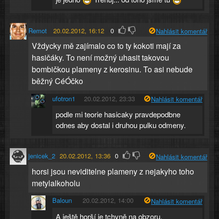
Remot
20.02.2012, 16:12
0
Nahlásit komentář
Vždycky mě zajímalo co to ty kokoti mají za
hasičáky. To není možný uhasit takovou
bombičkou plameny z kerosinu. To asi nebude
běžný CéÓčko
ufotron1
20.02.2012, 23:33
Nahlásit komentář
podle mi teorie hasicaky pravdepodbne
odnes aby dostal i druhou pulku odmeny.
jenicek_2
20.02.2012, 13:36
0
Nahlásit komentář
horsi jsou neviditelne plameny z nejakyho toho
metylalkoholu
Baloun
20.02.2012, 14:00
Nahlásit komentář
A ještě horší je tchyně na obzoru.