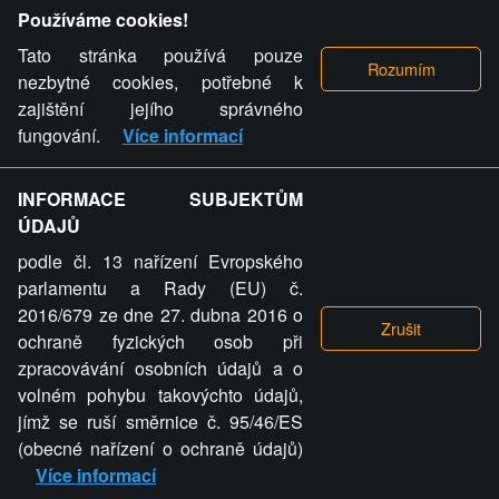
Provozovatel stránky si vyhrazuje právo odstranit fotografie,
Používáme cookies!
videa a komentáře. Osoba, které se toto opatření provozovatele
stránky týče, ani osoba, která umístila fotografii nebo video na
Tato stránka používá pouze
stránku, nemůže z důvodu odstranění fotografie, videa nebo
nezbytné cookies, potřebné k
komentáře pro výše uvedenou okolnost uplatnit vůči
zajištění jejího správného
provozovateli stránky žádný nárok na náhradu škody nebo
fungování.
Více informací
nemajetkové újmy.
INFORMACE SUBJEKTŮM
ZVRÁCENÝ.CZ - Svět není zvrácenej. To jen
ÚDAJŮ
ty lidi...
podle čl. 13 nařízení Evropského
parlamentu a Rady (EU) č.
2016/679 ze dne 27. dubna 2016 o
ochraně fyzických osob při
zpracovávání osobních údajů a o
ZVRÁCENÝ.CZ
volném pohybu takovýchto údajů,
jímž se ruší směrnice č. 95/46/ES
PRAVIDLA A PODMÍNKY
GDPR
COOKIES
(obecné nařízení o ochraně údajů)
Více informací