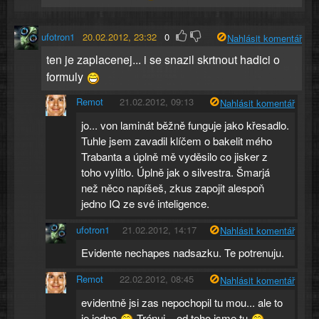
ufotron1
20.02.2012, 23:32
0
Nahlásit komentář
ten je zaplacenej... i se snazil skrtnout hadici o
formuly
Remot
21.02.2012, 09:13
Nahlásit komentář
jo... von laminát běžně funguje jako křesadlo.
Tuhle jsem zavadil klíčem o bakelit mého
Trabanta a úplně mě vyděsilo co jisker z
toho vylítlo. Úplně jak o silvestra. Šmarjá
než něco napíšeš, zkus zapojit alespoň
jedno IQ ze své inteligence.
ufotron1
21.02.2012, 14:17
Nahlásit komentář
Evidente nechapes nadsazku. Te potrenuju.
Remot
22.02.2012, 08:45
Nahlásit komentář
evidentně jsi zas nepochopil tu mou... ale to
je jedno
Trénuj... od toho jsme tu