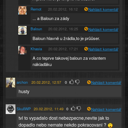
Remot
20.02.2012, 16:12
Nahlásit komentář
... a Baloun za zády
Baloun
20.02.2012, 16:25
Nahlásit komentář
Baloun hlavně u žrádla,to je průůser.
Khasia
20.02.2012, 17:21
Nahlásit komentář
A co teprve takovej baloun za volantem
náklaďáku
archon
20.02.2012, 12:57
0
Nahlásit komentář
husty
SkullWP
20.02.2012, 11:49
0
Nahlásit komentář
tvl to vypadalo dost nebezpecne,nevite jak to
dopadlo nebo nemate nekdo pokracovani ?