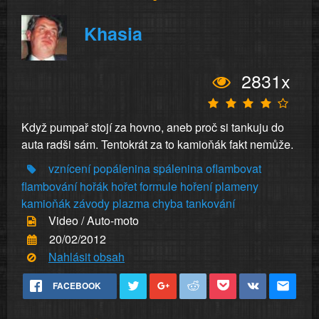
Khasia
2831x
Když pumpař stojí za hovno, aneb proč si tankuju do
auta radši sám. Tentokrát za to kamioňák fakt nemůže.
vznícení
popálenina
spálenina
oflambovat
flambování
hořák
hořet
formule
hoření
plameny
kamioňák
závody
plazma
chyba
tankování
Video / Auto-moto
20/02/2012
Nahlásit obsah
FACEBOOK