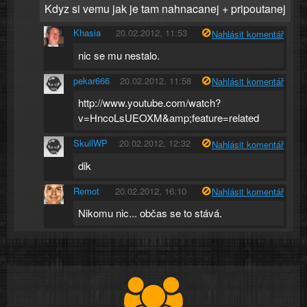
Kdyz si vemu jak je tam nahnacanej + pripoutanej
Khasia
20.02.2012, 11:53
Nahlásit komentář
nic se mu nestalo.
pekar666
20.02.2012, 11:58
Nahlásit komentář
http://www.youtube.com/watch?
v=HncoLsUEOXM&amp;feature=related
SkullWP
20.02.2012, 12:32
Nahlásit komentář
dik
Remot
20.02.2012, 16:10
Nahlásit komentář
Nikomu nic... občas se to stává.