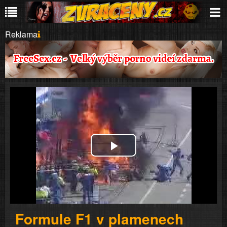
Reklama
Play
Video
Formule F1 v plamenech