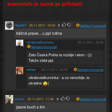
komentáře je nutné se přihlásit.
HawkST
25.11.2011, 19:03
0
Nahlásit komentář
běžná praxe... u ppl rutina
ultrabrutalkurvicka
25.11.2011, 20:30
Nahlásit komentář
Zato Česká Pošta ta rozbije i atom :-)))
Takže zlatá ppl.
wolwe
26.11.2011, 02:35
Nahlásit komentář
ultrabrutalkurvicka - a co nerozbije, to
ukradne
(
archon
25.11.2011, 11:46
0
Nahlásit komentář
jasne buch s tim