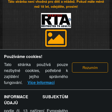
Táto stránka není vhodná pro děti a mládež. Pokud máte méně
než 18 let, odejděte, prosím!
Provozovatel stránky si vyhrazuje právo odstranit fotografie,
Používáme cookies!
videa a komentáře. Osoba, které se toto opatření provozovatele
stránky týče, ani osoba, která umístila fotografii nebo video na
Tato stránka používá pouze
stránku, nemůže z důvodu odstranění fotografie, videa nebo
nezbytné cookies, potřebné k
komentáře pro výše uvedenou okolnost uplatnit vůči
zajištění jejího správného
provozovateli stránky žádný nárok na náhradu škody nebo
fungování.
Více informací
nemajetkové újmy.
INFORMACE SUBJEKTŮM
ZVRÁCENÝ.CZ - Svět není zvrácenej. To jen
ÚDAJŮ
ty lidi...
podle čl. 13 nařízení Evropského