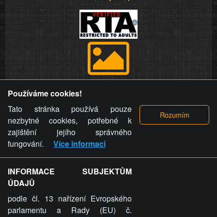
Provozovatel stránky si vyhrazuje právo odstranit fotografie,
Používáme cookies!
videa a komentáře. Osoba, které se toto opatření provozovatele
stránky týče, ani osoba, která umístila fotografii nebo video na
Tato stránka používá pouze
stránku, nemůže z důvodu odstranění fotografie, videa nebo
nezbytné cookies, potřebné k
komentáře pro výše uvedenou okolnost uplatnit vůči
zajištění jejího správného
provozovateli stránky žádný nárok na náhradu škody nebo
fungování.
Více informací
nemajetkové újmy.
INFORMACE SUBJEKTŮM
ZVRÁCENÝ.CZ - Svět není zvrácenej. To jen
ÚDAJŮ
ty lidi...
podle čl. 13 nařízení Evropského
parlamentu a Rady (EU) č.