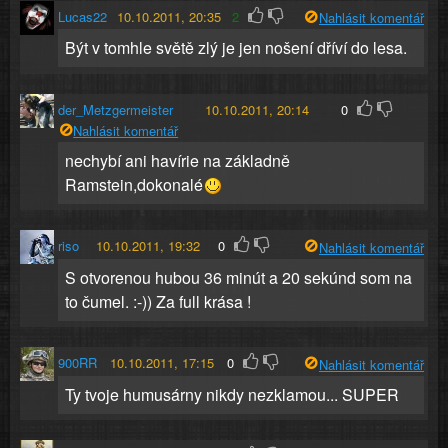
Lucas22
10.10.2011, 20:35
2
Nahlásit komentář
Být v tomhle světě zlý je jen nošení dříví do lesa.
der_Metzgermeister
10.10.2011, 20:14
0
Nahlásit komentář
nechybí ani havírie na základně
Ramstein,dokonalé
riso
10.10.2011, 19:32
0
Nahlásit komentář
S otvorenou hubou 36 minút a 20 sekúnd som na
to čumel. :-)) Za full krása !
900RR
10.10.2011, 17:15
0
Nahlásit komentář
Ty tvoje humusárny nikdy nezklamou... SUPER