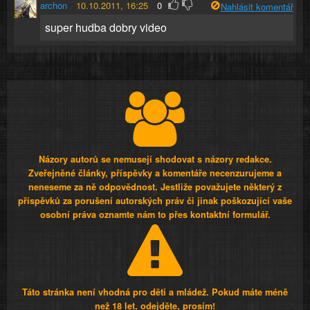
archon
10.10.2011, 16:25
0
Nahlásit komentář
super hudba dobry video
Názory autorů se nemusejí shodovat s názory redakce.
Zveřejněné články, příspěvky a komentáře necenzurujeme a
neneseme za ně odpovědnost. Jestliže považujete některý z
příspěvků za porušení autorských práv či jinak poškozující vaše
osobní práva oznamte nám to přes kontaktní formulář.
Táto stránka není vhodná pro děti a mládež. Pokud máte méně
než 18 let, odejděte, prosím!