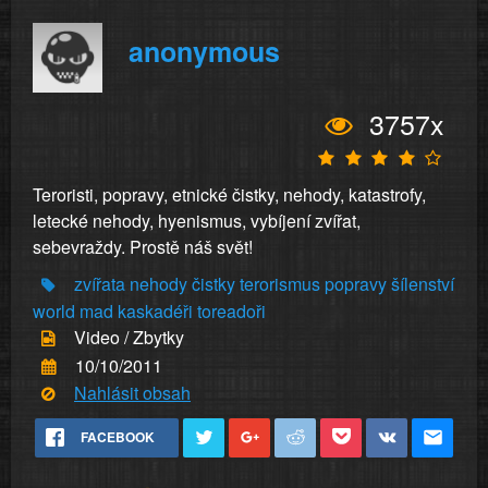
anonymous
3757x
Teroristi, popravy, etnické čistky, nehody, katastrofy,
letecké nehody, hyenismus, vybíjení zvířat,
sebevraždy. Prostě náš svět!
zvířata
nehody
čistky
terorismus
popravy
šílenství
world
mad
kaskadéři
toreadoři
Video / Zbytky
10/10/2011
Nahlásit obsah
FACEBOOK