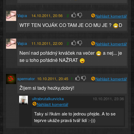
Vajca
14.10.2011, 20:56
2
Nahlásit komentář
WTF TEN VOJÁK CO TAM JE CO MU JE ?
D
Vajca
11.10.2011, 22:00
2
Nahlásit komentář
Není nad pořádný krváček na večer
a nej... je
se u toho pořádně NAŽRAT
spermator
10.10.2011, 20:45
1
Nahlásit komentář
Žijem si tady hezky,dobrý!
ultrabrutalkurvicka
10.10.2011, 23:36
Nahlásit komentář
Taky si řikám ale to jednou přejde. A to se
teprve ukáže pravá tvář lidí :-)))