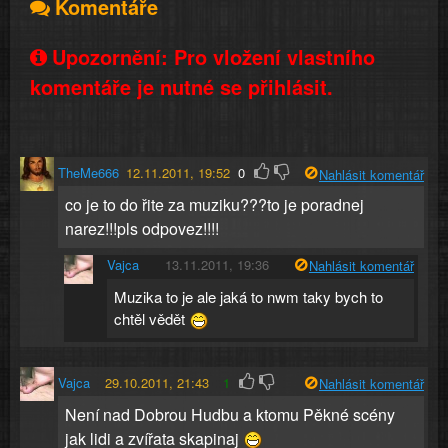
Komentáře
Upozornění: Pro vložení vlastního
komentáře je nutné se přihlásit.
TheMe666
12.11.2011, 19:52
0
Nahlásit komentář
co je to do řite za muziku???to je poradnej
narez!!!pls odpovez!!!!
Vajca
13.11.2011, 19:36
Nahlásit komentář
Muzika to je ale jaká to nwm taky bych to
chtěl vědět
Vajca
29.10.2011, 21:43
1
Nahlásit komentář
Není nad Dobrou Hudbu a ktomu Pěkné scény
jak lidi a zvířata skapinaj