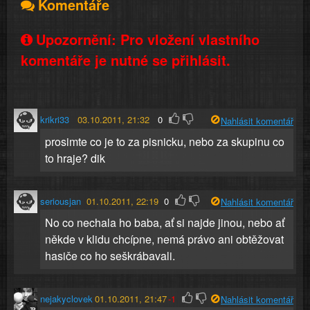
Komentáře
Upozornění: Pro vložení vlastního
komentáře je nutné se přihlásit.
krikri33
03.10.2011, 21:32
0
Nahlásit komentář
prosimte co je to za pisnicku, nebo za skupinu co
to hraje? dik
seriousjan
01.10.2011, 22:19
0
Nahlásit komentář
No co nechala ho baba, ať si najde jinou, nebo ať
někde v klidu chcípne, nemá právo ani obtěžovat
hasiče co ho seškrábavali.
nejakyclovek
01.10.2011, 21:47
-1
Nahlásit komentář