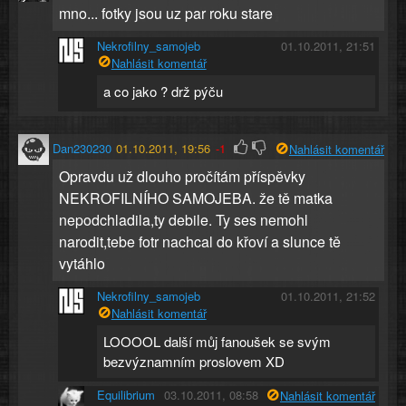
mno... fotky jsou uz par roku stare
Nekrofilny_samojeb
01.10.2011, 21:51
Nahlásit komentář
a co jako ? drž pýču
Dan230230
01.10.2011, 19:56
-1
Nahlásit komentář
Opravdu už dlouho pročítám příspěvky
NEKROFILNÍHO SAMOJEBA. že tě matka
nepodchladila,ty debile. Ty ses nemohl
narodit,tebe fotr nachcal do křoví a slunce tě
vytáhlo
Nekrofilny_samojeb
01.10.2011, 21:52
Nahlásit komentář
LOOOOL další můj fanoušek se svým
bezvýznamním proslovem XD
Equilibrium
03.10.2011, 08:58
Nahlásit komentář