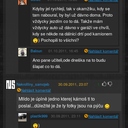
Kdyby jel rychleji, tak v okamžiku, kdy se
tam naboural, by byl už dávno doma. Proto
vždycky jezdím co to dá. Takže mám
vždycky auto už dávno v garáži ve chvíli,
kdy se někde na dálnici drtí pod kamionem
) Pochopili to všichni?
Baloun
01.10.2011, 16:45
Nahlásit komentář
Ano pane učiteli,ode dneška na to budu
šlapat co to dá.
Nekrofilny_samojeb
30.09.2011, 23:07
1
Nahlásit komentář
Mildo je úplně jedno kterej kámoš ti to
poslal...důležité je že ty fotky jsou na pýču
plastik999
30.09.2011, 23:11
Nahlásit komentář
)