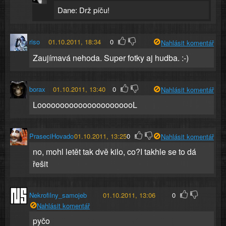
Dane: Drž píču!
riso
01.10.2011, 18:34
0
Nahlásit komentář
Zaujímavá nehoda. Super fotky aj hudba. :-)
borax
01.10.2011, 13:40
0
Nahlásit komentář
LoooooooooooooooooooooL
PraseciHovado
01.10.2011, 13:25
0
Nahlásit komentář
no, mohl letět tak dvě kilo, co?I takhle se to dá
řešit
Nekrofilny_samojeb
01.10.2011, 13:06
0
Nahlásit komentář
pyčo