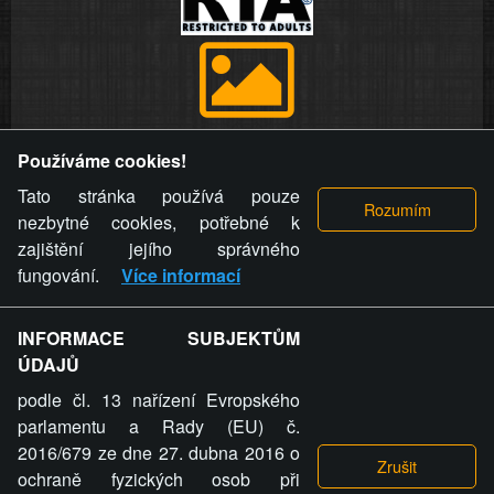
Provozovatel stránky si vyhrazuje právo odstranit fotografie,
Používáme cookies!
videa a komentáře. Osoba, které se toto opatření provozovatele
stránky týče, ani osoba, která umístila fotografii nebo video na
Tato stránka používá pouze
stránku, nemůže z důvodu odstranění fotografie, videa nebo
nezbytné cookies, potřebné k
komentáře pro výše uvedenou okolnost uplatnit vůči
zajištění jejího správného
provozovateli stránky žádný nárok na náhradu škody nebo
fungování.
Více informací
nemajetkové újmy.
INFORMACE SUBJEKTŮM
ZVRÁCENÝ.CZ - Svět není zvrácenej. To jen
ÚDAJŮ
ty lidi...
podle čl. 13 nařízení Evropského
parlamentu a Rady (EU) č.
2016/679 ze dne 27. dubna 2016 o
ochraně fyzických osob při