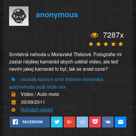
anonymous
7287x
Smrtelná nehoda u Moravské Třebové. Fotografie mi
zaslal nějákej kamarád abych udělal video, ale teď
nevím jakej kamarád to byl, tak se snad ozve?
osobák
kamion
smrt
třebová
moravská
autonehoda
audi
slide
mix
Video / Auto-moto
30/09/2011
Nahlásit obsah
FACEBOOK