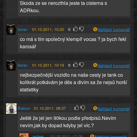
Skoda ze se nerozthla jeste ta cisterna s
ADRkou.
borax
01.10.2011, 10:20
0
Nahlásit komentář
co má s tím společný klempíř vocas ? ja bych řekl
karosář
borax
01.10.2011, 10:19
0
Nahlásit komentář
nejbezpečnější vozidlo na naše cesty je tank co
kolikrát potkávám je děs a divím sa že nejsů horší
statistiky
Baloun
01.10.2011, 08:37
1
Nahlásit komentář
Ještě že jel jen 90kou podle předpisů.Nevím
nevím,jak by dopad kdyby jel víc.?
wolwe
01.10.2011, 13:28
Nahlásit komentář