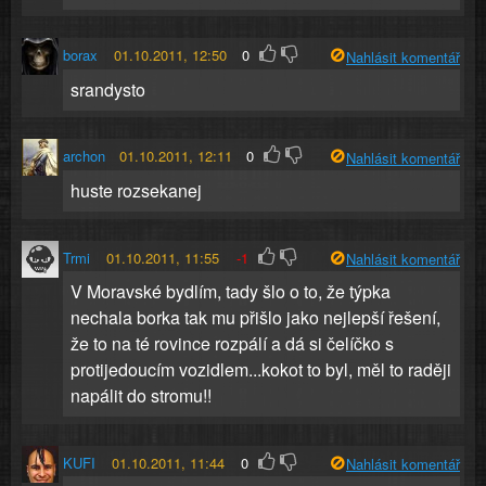
borax
01.10.2011, 12:50
0
Nahlásit komentář
srandysto
archon
01.10.2011, 12:11
0
Nahlásit komentář
huste rozsekanej
Trmi
01.10.2011, 11:55
-1
Nahlásit komentář
V Moravské bydlím, tady šlo o to, že týpka
nechala borka tak mu přišlo jako nejlepší řešení,
že to na té rovince rozpálí a dá si čelíčko s
protijedoucím vozidlem...kokot to byl, měl to raději
napálit do stromu!!
KUFI
01.10.2011, 11:44
0
Nahlásit komentář