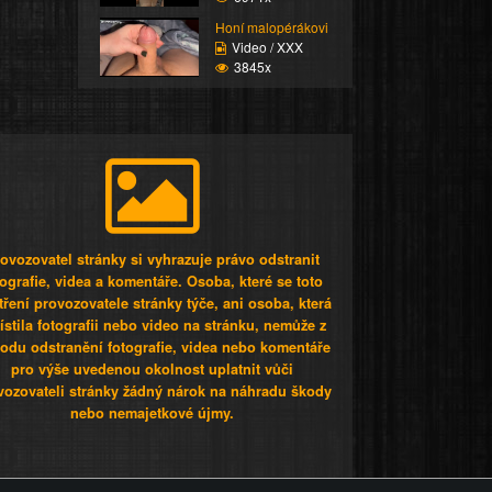
Honí malopérákovi
Video / XXX
3845x
ovozovatel stránky si vyhrazuje právo odstranit
tografie, videa a komentáře. Osoba, které se toto
tření provozovatele stránky týče, ani osoba, která
stila fotografii nebo video na stránku, nemůže z
odu odstranění fotografie, videa nebo komentáře
pro výše uvedenou okolnost uplatnit vůči
vozovateli stránky žádný nárok na náhradu škody
nebo nemajetkové újmy.