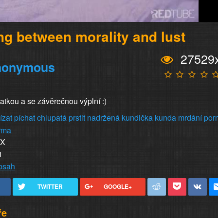
ng between morality and lust
27529
nonymous
atkou a se závěrečnou výplní :)
lízat
píchat
chlupatá
prstit
nadržená
kundička
kunda
mrdání
por
rma
XX
1
obsah
TWITTER
GOOGLE+
ře