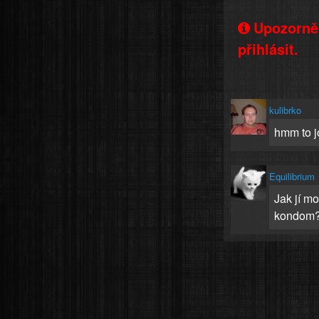
Upozorněn
přihlásit.
kulibrko
hmm to j
Equilibrium
Jak jí m
kondom