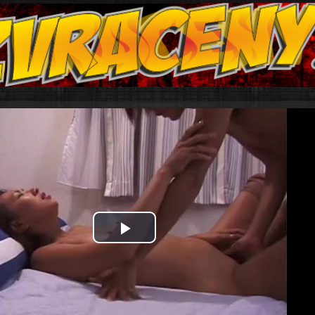
Play
Video