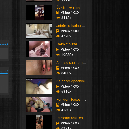
Šukání ve stínu
e
Video / XXX
8413x
Jebání s tlustou Scani...
Video / XXX
4778x
Retro z pláže
entář
Video / XXX
10525x
Anál se squirtem nakon...
Video / XXX
entář
8430x
Kalhotky v pochvě
Video / XXX
5815x
Femdom Facesitting vol...
Video / XXX
4180x
Paroháč kouří chlapa
Video / XXX
6971x