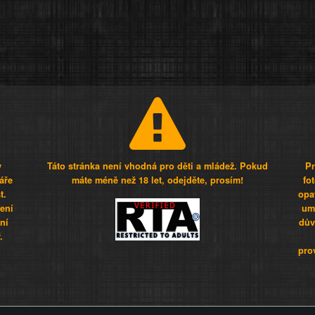
y
Táto stránka není vhodná pro děti a mládež. Pokud
Pr
áře
máte méně než 18 let, odejděte, prosím!
fo
t.
opa
šení
umí
ní
dův
.
pro