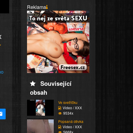
Reklama
x
no
Související
obsah
Ve svetříčku
Video / XXX
9534x
Popsaná děvka
Video / XXX
5668x