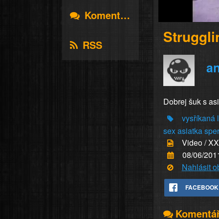
Komentáře
Struggli
RSS
a
Dobrej šuk s asi
vysříkaná
sex
asiatka
spe
Video / X
08/06/201
Nahlásit 
FACEBOOK
Komentá