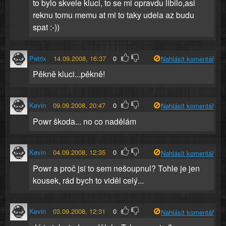
to bylo skvele kluci, to se mi opravdu libilo,asi
reknu tomu memu at mi to taky udela az budu
spat :-))
Petrix
14.09.2008, 16:37
0
Nahlásit komentář
Pěkně kluci...pěkně!
Kevin
09.09.2008, 20:47
0
Nahlásit komentář
Powr škoda... no co nadělám
Kevin
04.09.2008, 12:35
0
Nahlásit komentář
Powr a proč jsi to sem nešoupnul? Tohle je jen
kousek, rád bych to viděl celý...
Kevin
03.09.2008, 12:31
0
Nahlásit komentář