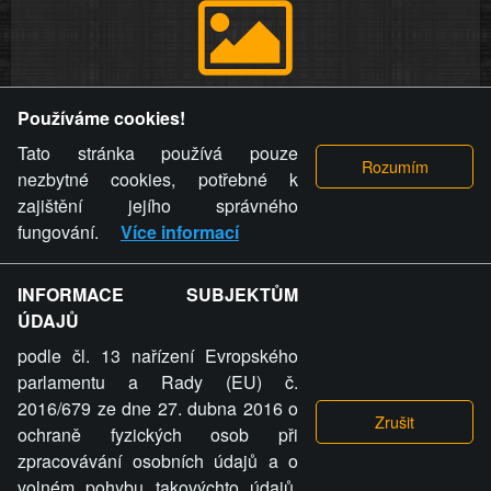
Provozovatel stránky si vyhrazuje právo odstranit fotografie,
Používáme cookies!
videa a komentáře. Osoba, které se toto opatření provozovatele
stránky týče, ani osoba, která umístila fotografii nebo video na
Tato stránka používá pouze
stránku, nemůže z důvodu odstranění fotografie, videa nebo
nezbytné cookies, potřebné k
komentáře pro výše uvedenou okolnost uplatnit vůči
zajištění jejího správného
provozovateli stránky žádný nárok na náhradu škody nebo
fungování.
Více informací
nemajetkové újmy.
INFORMACE SUBJEKTŮM
ZVRÁCENÝ.CZ - Svět není zvrácenej. To jen
ÚDAJŮ
ty lidi...
podle čl. 13 nařízení Evropského
parlamentu a Rady (EU) č.
2016/679 ze dne 27. dubna 2016 o
ochraně fyzických osob při
zpracovávání osobních údajů a o
ZVRÁCENÝ.CZ
volném pohybu takovýchto údajů,