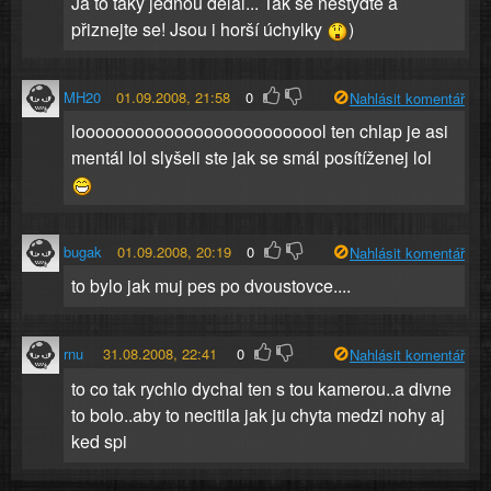
Já to taky jednou dělal... Tak se nestyďte a
přiznejte se! Jsou i horší úchylky
)
MH20
01.09.2008, 21:58
0
Nahlásit komentář
loooooooooooooooooooooooool ten chlap je asi
mentál lol slyšeli ste jak se smál posítíženej lol
bugak
01.09.2008, 20:19
0
Nahlásit komentář
to bylo jak muj pes po dvoustovce....
rnu
31.08.2008, 22:41
0
Nahlásit komentář
to co tak rychlo dychal ten s tou kamerou..a divne
to bolo..aby to necitila jak ju chyta medzi nohy aj
ked spi