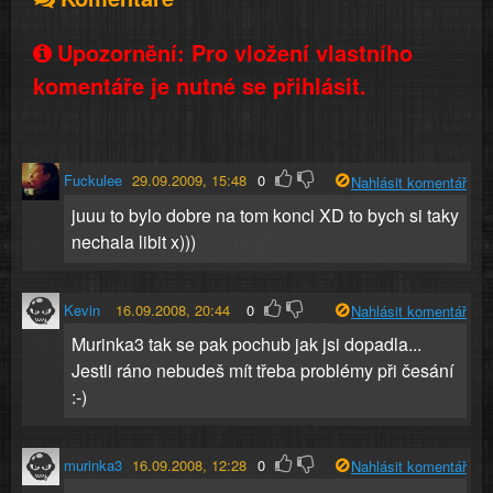
Upozornění: Pro vložení vlastního
komentáře je nutné se přihlásit.
Fuckulee
29.09.2009, 15:48
0
Nahlásit komentář
juuu to bylo dobre na tom konci XD to bych si taky
nechala libit x)))
Kevin
16.09.2008, 20:44
0
Nahlásit komentář
Murinka3 tak se pak pochub jak jsi dopadla...
Jestli ráno nebudeš mít třeba problémy při česání
:-)
murinka3
16.09.2008, 12:28
0
Nahlásit komentář