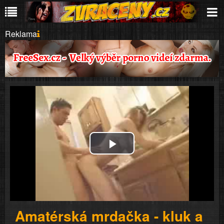
Reklama
Play
Video
Amatérská mrdačka - kluk a