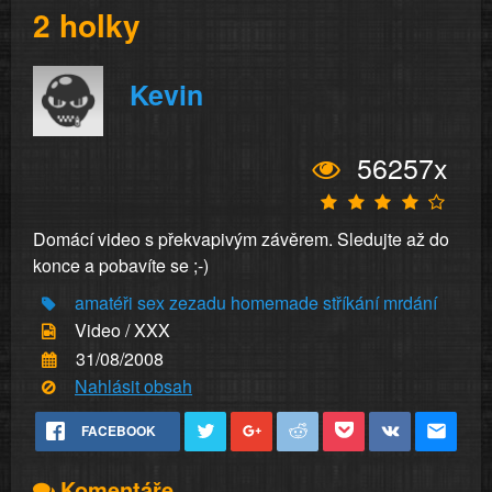
2 holky
Kevin
56257x
Domácí video s překvapivým závěrem. Sledujte až do
konce a pobavíte se ;-)
amatéři
sex
zezadu
homemade
stříkání
mrdání
Video / XXX
31/08/2008
Nahlásit obsah
FACEBOOK
Komentáře