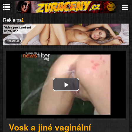
Reklama
Play
Video
Vosk a jiné vaginální