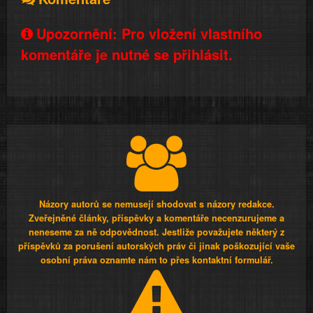
Upozornění: Pro vložení vlastního
komentáře je nutné se přihlásit.
Názory autorů se nemusejí shodovat s názory redakce.
Zveřejněné články, příspěvky a komentáře necenzurujeme a
neneseme za ně odpovědnost. Jestliže považujete některý z
příspěvků za porušení autorských práv či jinak poškozující vaše
osobní práva oznamte nám to přes kontaktní formulář.