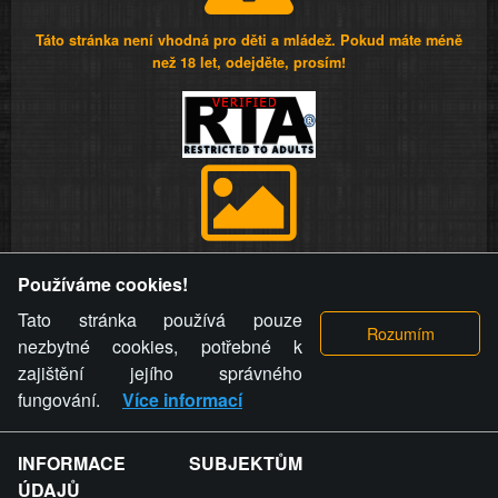
Táto stránka není vhodná pro děti a mládež. Pokud máte méně
než 18 let, odejděte, prosím!
Provozovatel stránky si vyhrazuje právo odstranit fotografie,
Používáme cookies!
videa a komentáře. Osoba, které se toto opatření provozovatele
stránky týče, ani osoba, která umístila fotografii nebo video na
Tato stránka používá pouze
stránku, nemůže z důvodu odstranění fotografie, videa nebo
nezbytné cookies, potřebné k
komentáře pro výše uvedenou okolnost uplatnit vůči
zajištění jejího správného
provozovateli stránky žádný nárok na náhradu škody nebo
fungování.
Více informací
nemajetkové újmy.
INFORMACE SUBJEKTŮM
ZVRÁCENÝ.CZ - Svět není zvrácenej. To jen
ÚDAJŮ