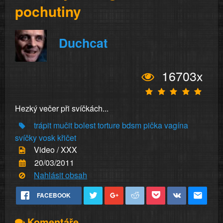
pochutiny
Duchcat
16703x
Hezký večer při svíčkách...
trápit
mučit
bolest
torture
bdsm
pička
vagína
svíčky
vosk
křičet
Video / XXX
20/03/2011
Nahlásit obsah
FACEBOOK
Komentáře