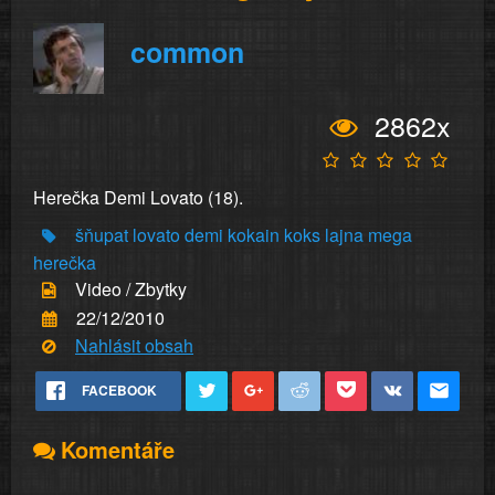
common
2862x
Herečka Demi Lovato (18).
šňupat
lovato
demi
kokain
koks
lajna
mega
herečka
Video / Zbytky
22/12/2010
Nahlásit obsah
FACEBOOK
Komentáře