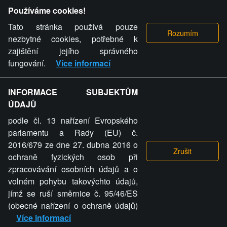
Provozovatel stránky si vyhrazuje právo odstranit fotografie,
Používáme cookies!
videa a komentáře. Osoba, které se toto opatření provozovatele
stránky týče, ani osoba, která umístila fotografii nebo video na
Tato stránka používá pouze
stránku, nemůže z důvodu odstranění fotografie, videa nebo
nezbytné cookies, potřebné k
komentáře pro výše uvedenou okolnost uplatnit vůči
zajištění jejího správného
provozovateli stránky žádný nárok na náhradu škody nebo
fungování.
Více informací
nemajetkové újmy.
INFORMACE SUBJEKTŮM
ZVRÁCENÝ.CZ - Svět není zvrácenej. To jen
ÚDAJŮ
ty lidi...
podle čl. 13 nařízení Evropského
parlamentu a Rady (EU) č.
2016/679 ze dne 27. dubna 2016 o
ochraně fyzických osob při
zpracovávání osobních údajů a o
ZVRÁCENÝ.CZ
volném pohybu takovýchto údajů,
jímž se ruší směrnice č. 95/46/ES
PRAVIDLA A PODMÍNKY
GDPR
COOKIES
(obecné nařízení o ochraně údajů)
Více informací