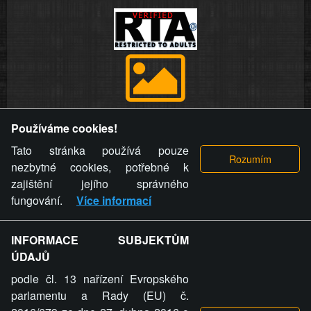
Provozovatel stránky si vyhrazuje právo odstranit fotografie,
Používáme cookies!
videa a komentáře. Osoba, které se toto opatření provozovatele
stránky týče, ani osoba, která umístila fotografii nebo video na
Tato stránka používá pouze
stránku, nemůže z důvodu odstranění fotografie, videa nebo
nezbytné cookies, potřebné k
komentáře pro výše uvedenou okolnost uplatnit vůči
zajištění jejího správného
provozovateli stránky žádný nárok na náhradu škody nebo
fungování.
Více informací
nemajetkové újmy.
INFORMACE SUBJEKTŮM
ZVRÁCENÝ.CZ - Svět není zvrácenej. To jen
ÚDAJŮ
ty lidi...
podle čl. 13 nařízení Evropského
parlamentu a Rady (EU) č.