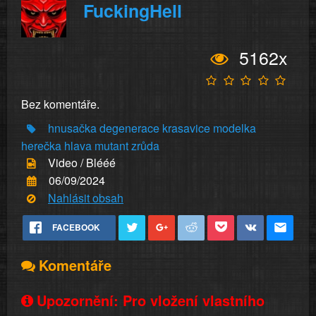
FuckingHell
5162x
Bez komentáře.
hnusačka
degenerace
krasavice
modelka
herečka
hlava
mutant
zrůda
Video / Blééé
06/09/2024
Nahlásit obsah
FACEBOOK
Komentáře
Upozornění: Pro vložení vlastního