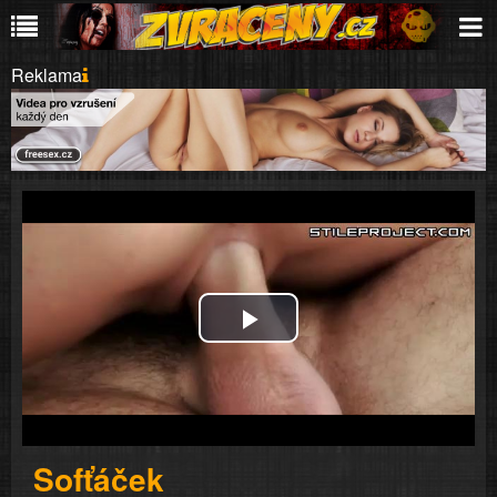
Reklama
Play
Video
Sofťáček