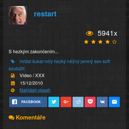
restart
5941x
S hezkým zakončením...
mrdat
šukat
milý
hezký
něžný
jemný
sex
soft
souložit
Video / XXX
15/12/2010
Nahlásit obsah
FACEBOOK
Komentáře