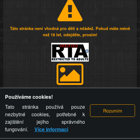
Táto stránka není vhodná pro děti a mládež. Pokud máte méně
než 18 let, odejděte, prosím!
Provozovatel stránky si vyhrazuje právo odstranit fotografie,
Používáme cookies!
videa a komentáře. Osoba, které se toto opatření provozovatele
stránky týče, ani osoba, která umístila fotografii nebo video na
Tato stránka používá pouze
stránku, nemůže z důvodu odstranění fotografie, videa nebo
nezbytné cookies, potřebné k
komentáře pro výše uvedenou okolnost uplatnit vůči
zajištění jejího správného
provozovateli stránky žádný nárok na náhradu škody nebo
fungování.
Více informací
nemajetkové újmy.