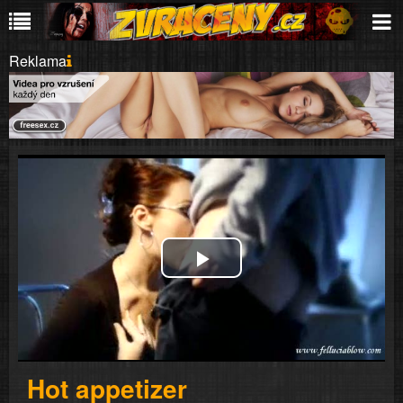
Reklama
Play
Video
Hot appetizer