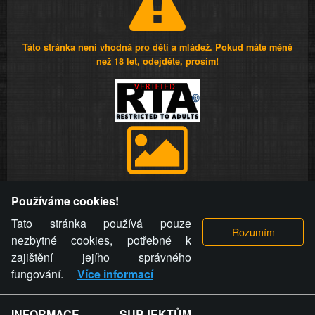
Táto stránka není vhodná pro děti a mládež. Pokud máte méně
než 18 let, odejděte, prosím!
Provozovatel stránky si vyhrazuje právo odstranit fotografie,
Používáme cookies!
videa a komentáře. Osoba, které se toto opatření provozovatele
stránky týče, ani osoba, která umístila fotografii nebo video na
Tato stránka používá pouze
stránku, nemůže z důvodu odstranění fotografie, videa nebo
nezbytné cookies, potřebné k
komentáře pro výše uvedenou okolnost uplatnit vůči
zajištění jejího správného
provozovateli stránky žádný nárok na náhradu škody nebo
fungování.
Více informací
nemajetkové újmy.
INFORMACE SUBJEKTŮM