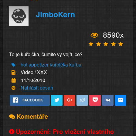
JimboKern
8590x
To je kuřbička, čumíte vy vejři, co?
hot
appetizer
kuřbička
kuřba
Video / XXX
11/10/2010
Nahlásit obsah
FACEBOOK
Komentáře
Upozornění: Pro vložení vlastního