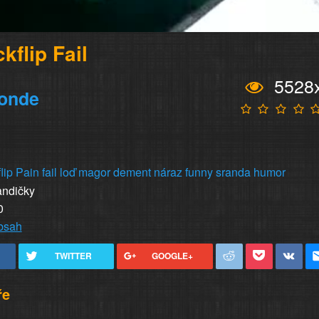
kflip Fail
5528
londe
lip
Pain
fail
loď
magor
dement
náraz
funny
sranda
humor
andičky
0
obsah
TWITTER
GOOGLE+
ře