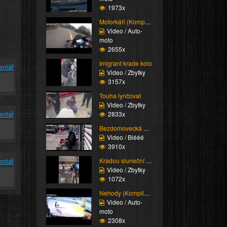
e
1973x
Motorkáři (Kompilace)
Video / Auto-
moto
2655x
Imigrant krade kolo
entář
Video / Zbytky
3157x
Touha lynčovat
Video / Zbytky
entář
2833x
Bezdomovecká večeře
Video / Blééé
3910x
Kradou sluneční brýle
entář
Video / Zbytky
1072x
Nehody (Kompilace)
Video / Auto-
moto
2308x