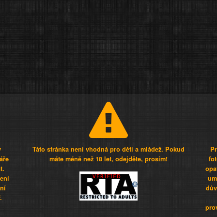
y
Táto stránka není vhodná pro děti a mládež. Pokud
Pr
áře
máte méně než 18 let, odejděte, prosím!
fo
t.
opa
šení
umí
ní
dův
.
pro