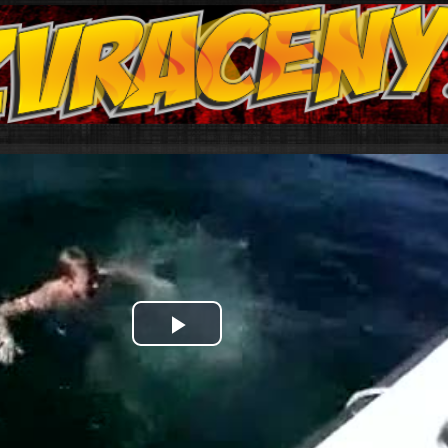
Play
Video