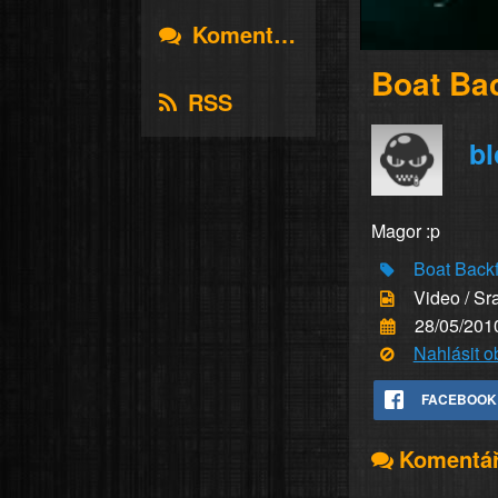
Komentáře
Boat Bac
RSS
b
Magor :p
Boat
Backf
Video / Sr
28/05/201
Nahlásit 
FACEBOOK
Komentá