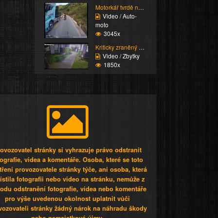
Motorkář tvrdě narazí
Video / Auto-
moto
3045x
Kriticky zraněný zlodě...
Video / Zbytky
1850x
ovozovatel stránky si vyhrazuje právo odstranit
tografie, videa a komentáře. Osoba, které se toto
tření provozovatele stránky týče, ani osoba, která
stila fotografii nebo video na stránku, nemůže z
odu odstranění fotografie, videa nebo komentáře
pro výše uvedenou okolnost uplatnit vůči
vozovateli stránky žádný nárok na náhradu škody
nebo nemajetkové újmy.