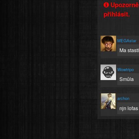
Upozorněn
přihlásit.
MEGAstar
Ma stasti
Wowtripo
Smůla
archon
njn lofas