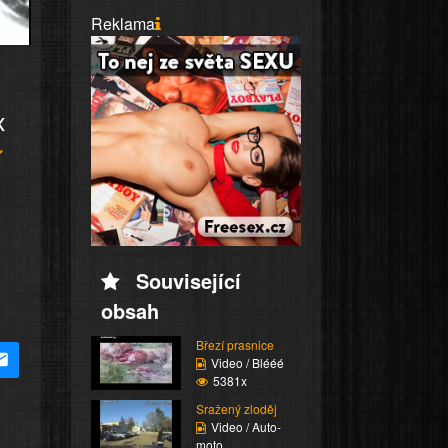
Reklama
x
Související
obsah
Březí prasnice
Video / Blééé
5381x
Sražený zloděj
Video / Auto-
moto