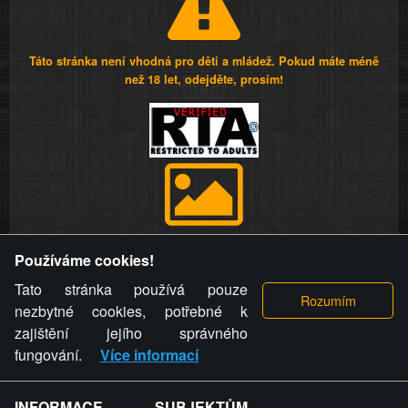
Táto stránka není vhodná pro děti a mládež. Pokud máte méně
než 18 let, odejděte, prosím!
Provozovatel stránky si vyhrazuje právo odstranit fotografie,
Používáme cookies!
videa a komentáře. Osoba, které se toto opatření provozovatele
stránky týče, ani osoba, která umístila fotografii nebo video na
Tato stránka používá pouze
stránku, nemůže z důvodu odstranění fotografie, videa nebo
nezbytné cookies, potřebné k
komentáře pro výše uvedenou okolnost uplatnit vůči
zajištění jejího správného
provozovateli stránky žádný nárok na náhradu škody nebo
fungování.
Více informací
nemajetkové újmy.
INFORMACE SUBJEKTŮM