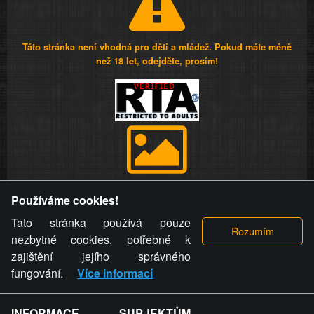
Táto stránka není vhodná pro děti a mládež. Pokud máte méně
než 18 let, odejděte, prosím!
Provozovatel stránky si vyhrazuje právo odstranit fotografie,
Používáme cookies!
videa a komentáře. Osoba, které se toto opatření provozovatele
stránky týče, ani osoba, která umístila fotografii nebo video na
Tato stránka používá pouze
stránku, nemůže z důvodu odstranění fotografie, videa nebo
nezbytné cookies, potřebné k
komentáře pro výše uvedenou okolnost uplatnit vůči
zajištění jejího správného
provozovateli stránky žádný nárok na náhradu škody nebo
fungování.
Více informací
nemajetkové újmy.
INFORMACE SUBJEKTŮM