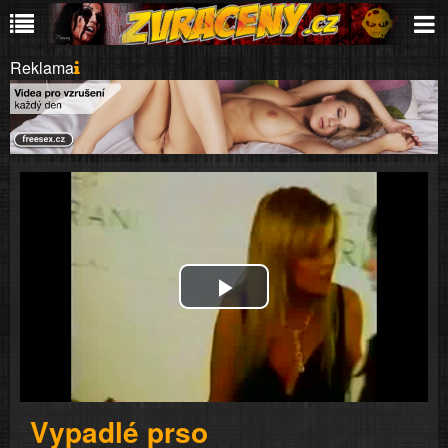
Reklama
Play
Video
Vypadlé prso