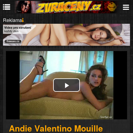
Reklama
Play
Video
Andie Valentino Mouille