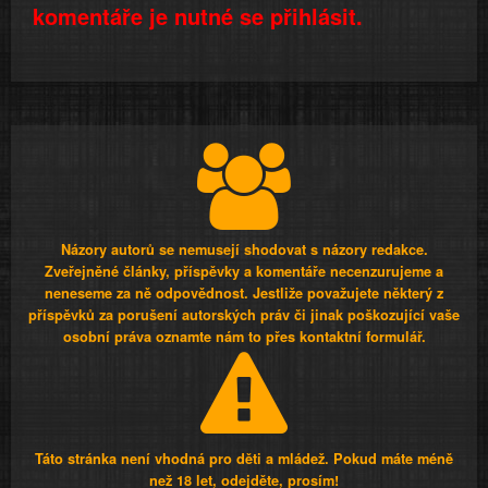
komentáře je nutné se přihlásit.
Názory autorů se nemusejí shodovat s názory redakce.
Zveřejněné články, příspěvky a komentáře necenzurujeme a
neneseme za ně odpovědnost. Jestliže považujete některý z
příspěvků za porušení autorských práv či jinak poškozující vaše
osobní práva oznamte nám to přes kontaktní formulář.
Táto stránka není vhodná pro děti a mládež. Pokud máte méně
než 18 let, odejděte, prosím!