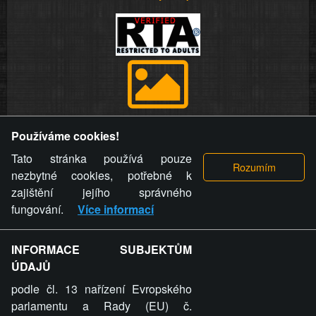
Provozovatel stránky si vyhrazuje právo odstranit fotografie,
Používáme cookies!
videa a komentáře. Osoba, které se toto opatření provozovatele
stránky týče, ani osoba, která umístila fotografii nebo video na
Tato stránka používá pouze
stránku, nemůže z důvodu odstranění fotografie, videa nebo
nezbytné cookies, potřebné k
komentáře pro výše uvedenou okolnost uplatnit vůči
zajištění jejího správného
provozovateli stránky žádný nárok na náhradu škody nebo
fungování.
Více informací
nemajetkové újmy.
INFORMACE SUBJEKTŮM
ZVRÁCENÝ.CZ - Svět není zvrácenej. To jen
ÚDAJŮ
ty lidi...
podle čl. 13 nařízení Evropského
parlamentu a Rady (EU) č.