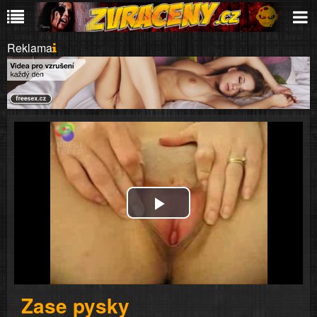
Reklama
Play
Video
Zase pysky