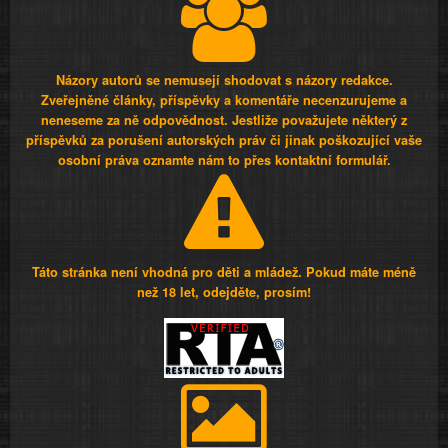
Názory autorů se nemusejí shodovat s názory redakce.
Zveřejněné články, příspěvky a komentáře necenzurujeme a
neneseme za ně odpovědnost. Jestliže považujete některý z
příspěvků za porušení autorských práv či jinak poškozující vaše
osobní práva oznamte nám to přes kontaktní formulář.
Táto stránka není vhodná pro děti a mládež. Pokud máte méně
než 18 let, odejděte, prosím!