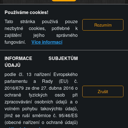
Provozovatel stránky si vyhrazuje právo odstranit fotografie,
Používáme cookies!
videa a komentáře. Osoba, které se toto opatření provozovatele
stránky týče, ani osoba, která umístila fotografii nebo video na
Tato stránka používá pouze
stránku, nemůže z důvodu odstranění fotografie, videa nebo
nezbytné cookies, potřebné k
komentáře pro výše uvedenou okolnost uplatnit vůči
zajištění jejího správného
provozovateli stránky žádný nárok na náhradu škody nebo
fungování.
Více informací
nemajetkové újmy.
INFORMACE SUBJEKTŮM
ZVRÁCENÝ.CZ - Svět není zvrácenej. To jen
ÚDAJŮ
ty lidi...
podle čl. 13 nařízení Evropského
parlamentu a Rady (EU) č.
2016/679 ze dne 27. dubna 2016 o
ochraně fyzických osob při
zpracovávání osobních údajů a o
ZVRÁCENÝ.CZ
volném pohybu takovýchto údajů,
jímž se ruší směrnice č. 95/46/ES
PRAVIDLA A PODMÍNKY
GDPR
COOKIES
(obecné nařízení o ochraně údajů)