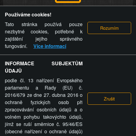
Provozovatel stránky si vyhrazuje právo odstranit fotografie,
Používáme cookies!
videa a komentáře. Osoba, které se toto opatření provozovatele
stránky týče, ani osoba, která umístila fotografii nebo video na
Tato stránka používá pouze
stránku, nemůže z důvodu odstranění fotografie, videa nebo
nezbytné cookies, potřebné k
komentáře pro výše uvedenou okolnost uplatnit vůči
zajištění jejího správného
provozovateli stránky žádný nárok na náhradu škody nebo
fungování.
Více informací
nemajetkové újmy.
INFORMACE SUBJEKTŮM
ZVRÁCENÝ.CZ - Svět není zvrácenej. To jen
ÚDAJŮ
ty lidi...
podle čl. 13 nařízení Evropského
parlamentu a Rady (EU) č.
2016/679 ze dne 27. dubna 2016 o
ochraně fyzických osob při
zpracovávání osobních údajů a o
ZVRÁCENÝ.CZ
volném pohybu takovýchto údajů,
jímž se ruší směrnice č. 95/46/ES
PRAVIDLA A PODMÍNKY
GDPR
COOKIES
(obecné nařízení o ochraně údajů)