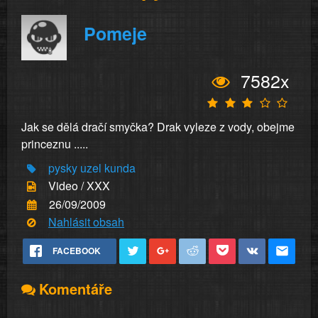
Pomeje
7582x
Jak se dělá dračí smyčka? Drak vyleze z vody, obejme
princeznu .....
pysky
uzel
kunda
Video / XXX
26/09/2009
Nahlásit obsah
FACEBOOK
Komentáře