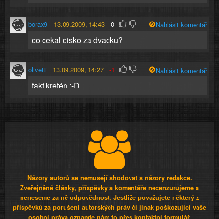
borax9
13.09.2009, 14:43
0
Nahlásit komentář
co cekal disko za dvacku?
olivetti
13.09.2009, 14:27
-1
Nahlásit komentář
fakt kretén :-D
Názory autorů se nemusejí shodovat s názory redakce.
Zveřejněné články, příspěvky a komentáře necenzurujeme a
neneseme za ně odpovědnost. Jestliže považujete některý z
příspěvků za porušení autorských práv či jinak poškozující vaše
osobní práva oznamte nám to přes kontaktní formulář.