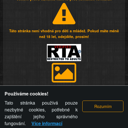
Táto stránka není vhodná pro děti a mládež. Pokud máte méně
než 18 let, odejděte, prosím!
Provozovatel stránky si vyhrazuje právo odstranit fotografie,
Používáme cookies!
videa a komentáře. Osoba, které se toto opatření provozovatele
stránky týče, ani osoba, která umístila fotografii nebo video na
Tato stránka používá pouze
stránku, nemůže z důvodu odstranění fotografie, videa nebo
nezbytné cookies, potřebné k
komentáře pro výše uvedenou okolnost uplatnit vůči
zajištění jejího správného
provozovateli stránky žádný nárok na náhradu škody nebo
fungování.
Více informací
nemajetkové újmy.