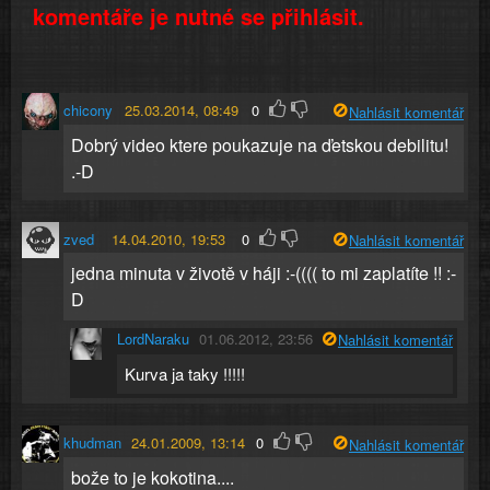
komentáře je nutné se přihlásit.
chicony
25.03.2014, 08:49
0
Nahlásit komentář
Dobrý video ktere poukazuje na ďetskou debilitu!
.-D
zved
14.04.2010, 19:53
0
Nahlásit komentář
jedna minuta v životě v háji :-(((( to mi zaplatíte !! :-
D
LordNaraku
01.06.2012, 23:56
Nahlásit komentář
Kurva ja taky !!!!!
khudman
24.01.2009, 13:14
0
Nahlásit komentář
bože to je kokotina....