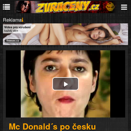
Reklama
Play
Video
Mc Donald´s po česku