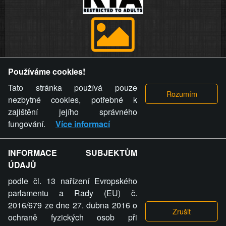
Provozovatel stránky si vyhrazuje právo odstranit fotografie,
Používáme cookies!
videa a komentáře. Osoba, které se toto opatření provozovatele
stránky týče, ani osoba, která umístila fotografii nebo video na
Tato stránka používá pouze
stránku, nemůže z důvodu odstranění fotografie, videa nebo
nezbytné cookies, potřebné k
komentáře pro výše uvedenou okolnost uplatnit vůči
zajištění jejího správného
provozovateli stránky žádný nárok na náhradu škody nebo
fungování.
Více informací
nemajetkové újmy.
INFORMACE SUBJEKTŮM
ZVRÁCENÝ.CZ - Svět není zvrácenej. To jen
ÚDAJŮ
ty lidi...
podle čl. 13 nařízení Evropského
parlamentu a Rady (EU) č.
2016/679 ze dne 27. dubna 2016 o
ochraně fyzických osob při